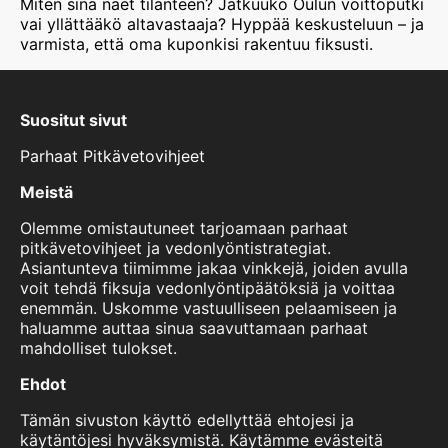
Miten sinä näet tilanteen? Jatkuuko Oulun voittoputki
vai yllättääkö altavastaaja? Hyppää keskusteluun – ja
varmista, että oma kuponkisi rakentuu fiksusti.
Suositut sivut
Parhaat Pitkävetovihjeet
Meistä
Olemme omistautuneet tarjoamaan parhaat
pitkävetovihjeet ja vedonlyöntistrategiat.
Asiantunteva tiimimme jakaa vinkkejä, joiden avulla
voit tehdä fiksuja vedonlyöntipäätöksiä ja voittaa
enemmän. Uskomme vastuulliseen pelaamiseen ja
haluamme auttaa sinua saavuttamaan parhaat
mahdolliset tulokset.
Ehdot
Tämän sivuston käyttö edellyttää ehtojesi ja
käytäntöjesi hyväksymistä. Käytämme evästeitä