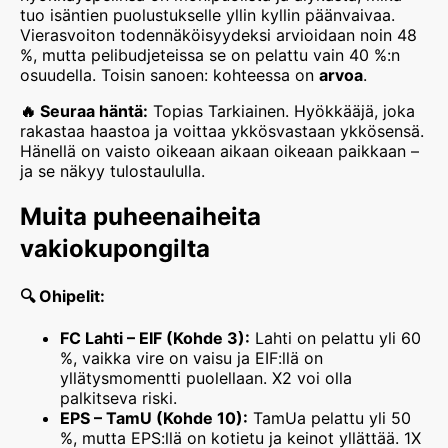
tuo isäntien puolustukselle yllin kyllin päänvaivaa.
Vierasvoiton todennäköisyydeksi arvioidaan noin 48
%, mutta pelibudjeteissa se on pelattu vain 40 %:n
osuudella. Toisin sanoen: kohteessa on
arvoa
.
🔥 Seuraa häntä:
Topias Tarkiainen. Hyökkääjä, joka
rakastaa haastoa ja voittaa ykkösvastaan ykkösensä.
Hänellä on vaisto oikeaan aikaan oikeaan paikkaan –
ja se näkyy tulostaululla.
Muita puheenaiheita
vakiokupongilta
🔍 Ohipelit:
FC Lahti – EIF (Kohde 3):
Lahti on pelattu yli 60
%, vaikka vire on vaisu ja EIF:llä on
yllätysmomentti puolellaan. X2 voi olla
palkitseva riski.
EPS – TamU (Kohde 10):
TamUa pelattu yli 50
%, mutta EPS:llä on kotietu ja keinot yllättää. 1X