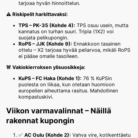
tarjoaa hyvän hinnoittelun.
⚠️ Riskipelit harkittavaksi:
TPS – PK-35 (Kohde 4):
TPS osuu usein, mutta
kannatus on turhan suuri. Tripla (1X2) voi
suojata pelikupongin.
RoPS – JJK (Kohde 9):
Ennakkoon tasainen
ottelu – X2 tarjoaa hyvää peliarvoa, mikäli RoPS
ei pääse omalle tasolleen.
🚨 Vakiokierroksen ylisuosikkeja:
KuPS – FC Haka (Kohde 1):
76 % KuPSin
puolesta on liikaa, kun otetaan huomioon
europelien aiheuttama rasitus. Mahdollinen
kompastuskivi.
Viikon varmavalinnat – Näillä
rakennat kupongin
✅
AC Oulu (Kohde 2):
Vahva vire, kotikenttäetu