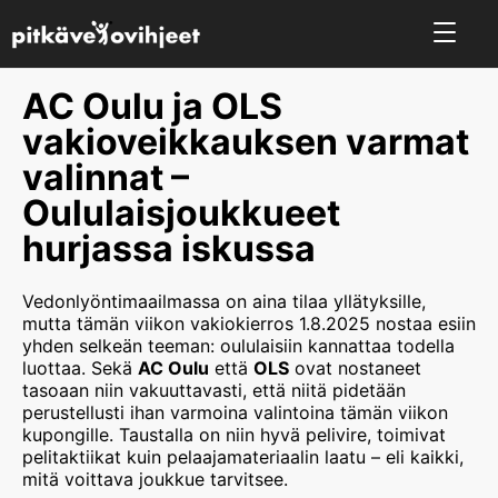
AC Oulu ja OLS
vakioveikkauksen varmat
valinnat –
Oululaisjoukkueet
hurjassa iskussa
Vedonlyöntimaailmassa on aina tilaa yllätyksille,
mutta tämän viikon vakiokierros 1.8.2025 nostaa esiin
yhden selkeän teeman: oululaisiin kannattaa todella
luottaa. Sekä
AC Oulu
että
OLS
ovat nostaneet
tasoaan niin vakuuttavasti, että niitä pidetään
perustellusti ihan varmoina valintoina tämän viikon
kupongille. Taustalla on niin hyvä pelivire, toimivat
pelitaktiikat kuin pelaajamateriaalin laatu – eli kaikki,
mitä voittava joukkue tarvitsee.