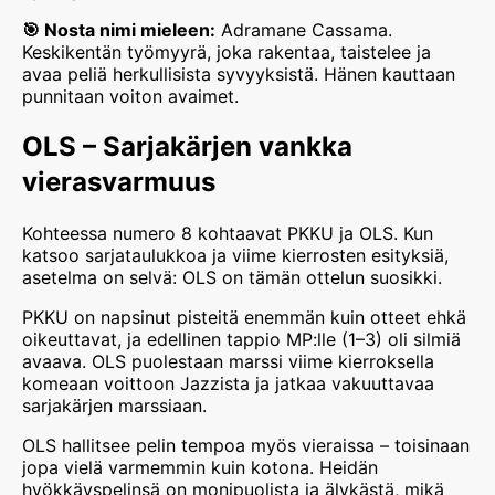
🎯 Nosta nimi mieleen:
Adramane Cassama.
Keskikentän työmyyrä, joka rakentaa, taistelee ja
avaa peliä herkullisista syvyyksistä. Hänen kauttaan
punnitaan voiton avaimet.
OLS – Sarjakärjen vankka
vierasvarmuus
Kohteessa numero 8 kohtaavat PKKU ja OLS. Kun
katsoo sarjataulukkoa ja viime kierrosten esityksiä,
asetelma on selvä: OLS on tämän ottelun suosikki.
PKKU on napsinut pisteitä enemmän kuin otteet ehkä
oikeuttavat, ja edellinen tappio MP:lle (1–3) oli silmiä
avaava. OLS puolestaan marssi viime kierroksella
komeaan voittoon Jazzista ja jatkaa vakuuttavaa
sarjakärjen marssiaan.
OLS hallitsee pelin tempoa myös vieraissa – toisinaan
jopa vielä varmemmin kuin kotona. Heidän
hyökkäyspelinsä on monipuolista ja älykästä, mikä