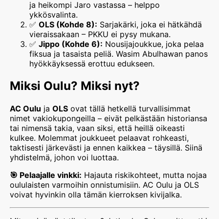
ja heikompi Jaro vastassa – helppo
ykkösvalinta.
✅
OLS (Kohde 8):
Sarjakärki, joka ei hätkähdä
vieraissakaan – PKKU ei pysy mukana.
✅
Jippo (Kohde 6):
Nousijajoukkue, joka pelaa
fiksua ja tasaista peliä. Wasim Abulhawan panos
hyökkäyksessä erottuu edukseen.
Miksi Oulu? Miksi nyt?
AC Oulu
ja
OLS
ovat tällä hetkellä turvallisimmat
nimet vakiokupongeilla – eivät pelkästään historiansa
tai nimensä takia, vaan siksi, että heillä oikeasti
kulkee. Molemmat joukkueet pelaavat rohkeasti,
taktisesti järkevästi ja ennen kaikkea – täysillä. Siinä
yhdistelmä, johon voi luottaa.
🎯 Pelaajalle vinkki:
Hajauta riskikohteet, mutta nojaa
oululaisten varmoihin onnistumisiin. AC Oulu ja OLS
voivat hyvinkin olla tämän kierroksen kivijalka.