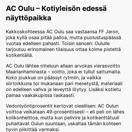
AC Oulu – Kotiyleisön edessä
näyttöpaikka
Kakkoskohteessa AC Oulu saa vastaansa FF Jaron,
joka kyllä osaa pitää palloa, mutta puolustuspäässä
vuotaa edelleen pahasti. Toisin sanoen: Oululle
tarjoutuu erinomainen tilaisuus ottaa kolme pistettä
kotikentällä.
AC Oulu lähtee otteluun allaan arvokas vierasvoitto
Maarianhaminasta – voitto, joka ei tullut sattumalta.
Koko joukkue on päässyt rytmiin, ja vaikka
siirtoikkuna toi mukanaan pari menetystä, materiaali
on edelleen vahva ja leveyttä löytyy. Lisäksi kotietu
painaa vaakakupissa raskaasti.
Vedonlyöntiprosentit kertovat oleellisen: AC Oulun
voittoa veikataan 49-prosenttisesti – eli peli on lähes
kolikonheittoa, mutta kun pelivire ja kotikenttätuuli
puhaltavat Oulun suuntaan, uskaltaa tämän kohteen
hyvin piikittää varmaksi.