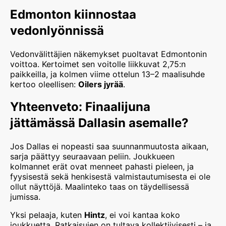
Edmonton kiinnostaa
vedonlyönnissä
Vedonvälittäjien näkemykset puoltavat Edmontonin
voittoa. Kertoimet sen voitolle liikkuvat 2,75:n
paikkeilla, ja kolmen viime ottelun 13–2 maalisuhde
kertoo oleellisen:
Oilers jyrää
.
Yhteenveto: Finaalijuna
jättämässä Dallasin asemalle?
Jos Dallas ei nopeasti saa suunnanmuutosta aikaan,
sarja päättyy seuraavaan peliin. Joukkueen
kolmannet erät ovat menneet pahasti pieleen, ja
fyysisestä sekä henkisestä valmistautumisesta ei ole
ollut näyttöjä. Maalinteko taas on täydellisessä
jumissa.
Yksi pelaaja, kuten
Hintz
, ei voi kantaa koko
joukkuetta. Ratkaisujen on tultava kollektiivisesti – ja