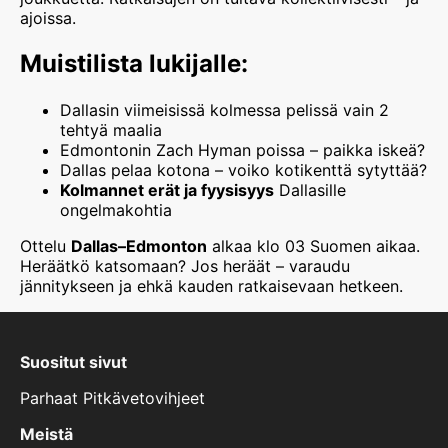
ajoissa.
Muistilista lukijalle:
Dallasin viimeisissä kolmessa pelissä vain 2
tehtyä maalia
Edmontonin Zach Hyman poissa – paikka iskeä?
Dallas pelaa kotona – voiko kotikenttä sytyttää?
Kolmannet erät ja fyysisyys
Dallasille
ongelmakohtia
Ottelu
Dallas–Edmonton
alkaa klo 03 Suomen aikaa.
Heräätkö katsomaan? Jos heräät – varaudu
jännitykseen ja ehkä kauden ratkaisevaan hetkeen.
Suositut sivut
Parhaat Pitkävetovihjeet
Meistä