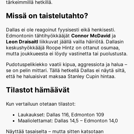
tärkeimmillä hetkillä.
Missä on taistelutahto?
Dallas ei ole reagoinut fyysisesti eikä henkisesti.
Edmontonin tähtihyökkääjät
Connor McDavid
ja
Leon Draisaitl
liikkuvat jäällä vailla häiriötä. Dallasin
keskushyökkääjä Roope Hintz on ottanut osumaa,
mutta joukkueesta ei löydy vastinetta tai puolustusta.
Pudotuspelikiekko vaatii kipua, aggressiota ja halua –
se on pelin mittari. Tällä hetkellä Dallas ei näytä siltä,
että he haluaisivat maksaa Stanley Cupin hintaa.
Tilastot hämäävät
Kun vertailuun otetaan tilastot:
Laukaukset: Dallas 116, Edmonton 109
Maaliolettamat: Dallas 14,5 – Edmonton 14,0
Näyttää tasaiselta – mutta sitten katsotaan