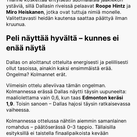
ystäviä, sillä Dallasin riveissä pelaavat
Roope Hintz
ja
Miro Heiskanen
, jotka ovat tuttuja nimiä monelle.
Valitettavasti heidän kautensa saattaa päättyä ilman
kruunua.
Peli näyttää hyvältä – kunnes ei
enää näytä
Dallas on aloittanut otteluita energisesti ja pelillisesti
ollut tasoissa, ainakin kaksi ensimmäistä erää.
Ongelma? Kolmannet erät.
Viimeisin ottelu alleviivaa tämän ongelman.
Kolmannessa erässä Dallas näytti täysin uupuneelta:
maaliolettama vain 0,6, kun taas
Edmonton keräsi
1,9
. Toisin sanoen – Dallas hajosi täysin ratkaisevassa
vaiheessa.
Kolmannessa ottelussa nähtiin aiemmin samanlainen
romahdus – päätöserässä 0–3 tappio. Tällaisilla
esityksillä ei taistella finaalipaikoista kevään