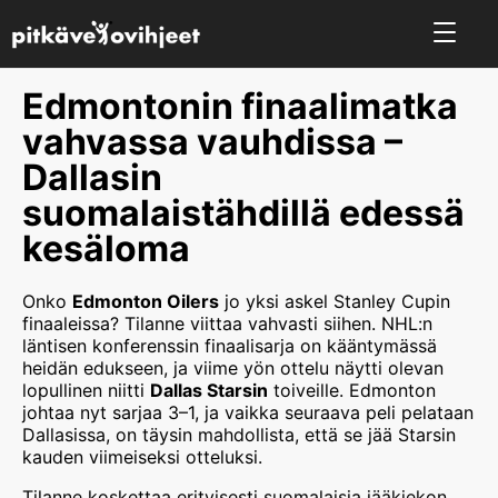
Edmontonin finaalimatka
vahvassa vauhdissa –
Dallasin
suomalaistähdillä edessä
kesäloma
Onko
Edmonton Oilers
jo yksi askel Stanley Cupin
finaaleissa? Tilanne viittaa vahvasti siihen. NHL:n
läntisen konferenssin finaalisarja on kääntymässä
heidän edukseen, ja viime yön ottelu näytti olevan
lopullinen niitti
Dallas Starsin
toiveille. Edmonton
johtaa nyt sarjaa 3–1, ja vaikka seuraava peli pelataan
Dallasissa, on täysin mahdollista, että se jää Starsin
kauden viimeiseksi otteluksi.
Tilanne koskettaa erityisesti suomalaisia jääkiekon