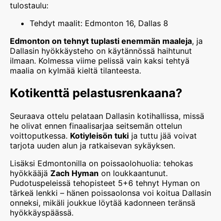
tulostaulu:
Tehdyt maalit: Edmonton 16, Dallas 8
Edmonton on tehnyt tuplasti enemmän maaleja
, ja
Dallasin hyökkäysteho on käytännössä haihtunut
ilmaan. Kolmessa viime pelissä vain kaksi tehtyä
maalia on kylmää kieltä tilanteesta.
Kotikenttä pelastusrenkaana?
Seuraava ottelu pelataan Dallasin kotihallissa, missä
he olivat ennen finaalisarjaa seitsemän ottelun
voittoputkessa.
Kotiyleisön tuki
ja tuttu jää voivat
tarjota uuden alun ja ratkaisevan sykäyksen.
Lisäksi Edmontonilla on poissaolohuolia: tehokas
hyökkääjä
Zach Hyman
on loukkaantunut.
Pudotuspeleissä tehopisteet 5+6 tehnyt Hyman on
tärkeä lenkki – hänen poissaolonsa voi koitua Dallasin
onneksi, mikäli joukkue löytää kadonneen teränsä
hyökkäyspäässä.