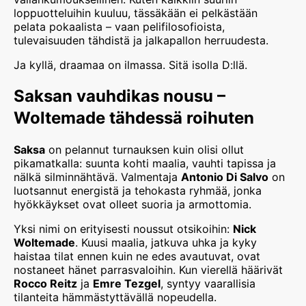
loppuotteluihin kuuluu, tässäkään ei pelkästään
pelata pokaalista – vaan pelifilosofioista,
tulevaisuuden tähdistä ja jalkapallon herruudesta.
Ja kyllä, draamaa on ilmassa. Sitä isolla D:llä.
Saksan vauhdikas nousu –
Woltemade tähdessä roihuten
Saksa
on pelannut turnauksen kuin olisi ollut
pikamatkalla: suunta kohti maalia, vauhti tapissa ja
nälkä silminnähtävä. Valmentaja
Antonio Di Salvo
on
luotsannut energistä ja tehokasta ryhmää, jonka
hyökkäykset ovat olleet suoria ja armottomia.
Yksi nimi on erityisesti noussut otsikoihin:
Nick
Woltemade
. Kuusi maalia, jatkuva uhka ja kyky
haistaa tilat ennen kuin ne edes avautuvat, ovat
nostaneet hänet parrasvaloihin. Kun vierellä häärivät
Rocco Reitz
ja
Emre Tezgel
, syntyy vaarallisia
tilanteita hämmästyttävällä nopeudella.