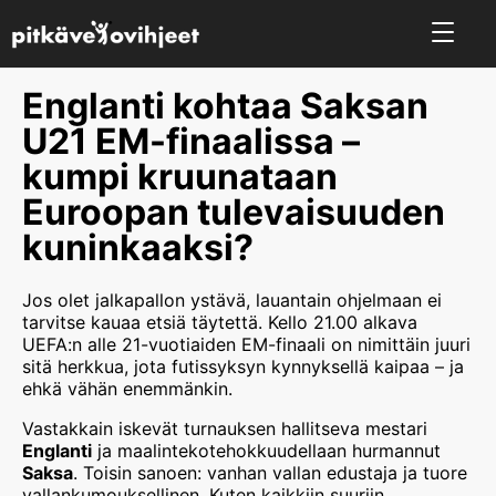
Englanti kohtaa Saksan
U21 EM-finaalissa –
kumpi kruunataan
Euroopan tulevaisuuden
kuninkaaksi?
Jos olet jalkapallon ystävä, lauantain ohjelmaan ei
tarvitse kauaa etsiä täytettä. Kello 21.00 alkava
UEFA:n alle 21-vuotiaiden EM-finaali on nimittäin juuri
sitä herkkua, jota futissyksyn kynnyksellä kaipaa – ja
ehkä vähän enemmänkin.
Vastakkain iskevät turnauksen hallitseva mestari
Englanti
ja maalintekotehokkuudellaan hurmannut
Saksa
. Toisin sanoen: vanhan vallan edustaja ja tuore
vallankumouksellinen. Kuten kaikkiin suuriin