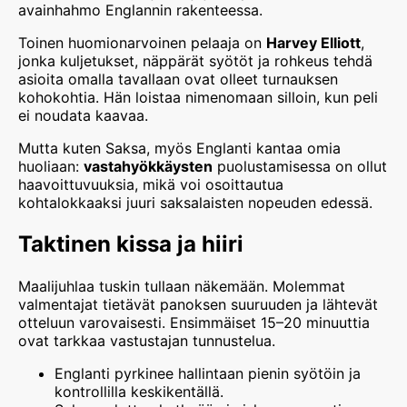
avainhahmo Englannin rakenteessa.
Toinen huomionarvoinen pelaaja on
Harvey Elliott
,
jonka kuljetukset, näppärät syötöt ja rohkeus tehdä
asioita omalla tavallaan ovat olleet turnauksen
kohokohtia. Hän loistaa nimenomaan silloin, kun peli
ei noudata kaavaa.
Mutta kuten Saksa, myös Englanti kantaa omia
huoliaan:
vastahyökkäysten
puolustamisessa on ollut
haavoittuvuuksia, mikä voi osoittautua
kohtalokkaaksi juuri saksalaisten nopeuden edessä.
Taktinen kissa ja hiiri
Maalijuhlaa tuskin tullaan näkemään. Molemmat
valmentajat tietävät panoksen suuruuden ja lähtevät
otteluun varovaisesti. Ensimmäiset 15–20 minuuttia
ovat tarkkaa vastustajan tunnustelua.
Englanti pyrkinee hallintaan pienin syötöin ja
kontrollilla keskikentällä.