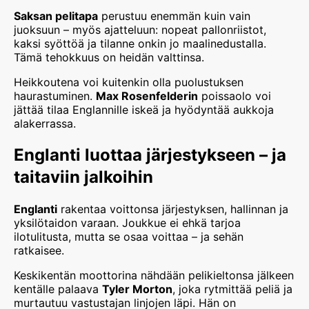
Saksan pelitapa
perustuu enemmän kuin vain
juoksuun – myös ajatteluun: nopeat pallonriistot,
kaksi syöttöä ja tilanne onkin jo maalinedustalla.
Tämä tehokkuus on heidän valttinsa.
Heikkoutena voi kuitenkin olla puolustuksen
haurastuminen.
Max Rosenfelderin
poissaolo voi
jättää tilaa Englannille iskeä ja hyödyntää aukkoja
alakerrassa.
Englanti luottaa järjestykseen – ja
taitaviin jalkoihin
Englanti
rakentaa voittonsa järjestyksen, hallinnan ja
yksilötaidon varaan. Joukkue ei ehkä tarjoa
ilotulitusta, mutta se osaa voittaa – ja sehän
ratkaisee.
Keskikentän moottorina nähdään pelikieltonsa jälkeen
kentälle palaava
Tyler Morton
, joka rytmittää peliä ja
murtautuu vastustajan linjojen läpi. Hän on