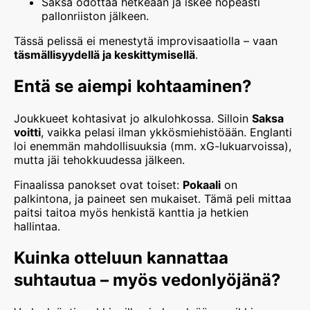
Saksa odottaa hetkeään ja iskee nopeasti
pallonriiston jälkeen.
Tässä pelissä ei menestytä improvisaatiolla – vaan
täsmällisyydellä ja keskittymisellä
.
Entä se aiempi kohtaaminen?
Joukkueet kohtasivat jo alkulohkossa. Silloin
Saksa
voitti
, vaikka pelasi ilman ykkösmiehistöään. Englanti
loi enemmän mahdollisuuksia (mm. xG-lukuarvoissa),
mutta jäi tehokkuudessa jälkeen.
Finaalissa panokset ovat toiset:
Pokaali
on
palkintona, ja paineet sen mukaiset. Tämä peli mittaa
paitsi taitoa myös henkistä kanttia ja hetkien
hallintaa.
Kuinka otteluun kannattaa
suhtautua – myös vedonlyöjänä?