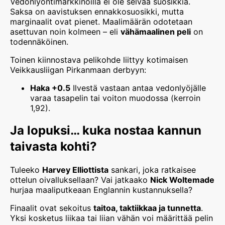
Vedonlyöntimarkkinoilla ei ole selvää suosikkia.
Saksa on aavistuksen ennakkosuosikki, mutta
marginaalit ovat pienet. Maalimäärän odotetaan
asettuvan noin kolmeen – eli
vähämaalinen peli
on
todennäköinen.
Toinen kiinnostava pelikohde liittyy kotimaisen
Veikkausliigan Pirkanmaan derbyyn:
Haka +0.5
Ilvestä vastaan antaa vedonlyöjälle
varaa tasapelin tai voiton muodossa (kerroin
1,92).
Ja lopuksi… kuka nostaa kannun
taivasta kohti?
Tuleeko
Harvey Elliottista
sankari, joka ratkaisee
ottelun oivalluksellaan? Vai jatkaako
Nick Woltemade
hurjaa maaliputkeaan Englannin kustannuksella?
Finaalit ovat sekoitus
taitoa, taktiikkaa ja tunnetta
.
Yksi kosketus liikaa tai liian vähän voi määrittää pelin