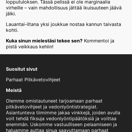
lopputuloksen. Tässä pelissä ei ole marginaalia
virheille – vain mahdollisuus jättää ikuisuuteen jäävä
jälki.
Lauantai-iltana yksi joukkue nostaa kannun taivasta
kohti.
Kuka sinun mielestäsi tekee sen?
Kommentoi ja
pistä veikkaus kehiin!
Suositut sivut
Parhaat Pitkävetovihjeet
Meistä
Olemme omistautuneet tarjoamaan parhaat
pitkävetovihjeet ja vedonlyöntistrategiat.
Asiantunteva tiimimme jakaa vinkkejä, joiden avulla
voit tehdä fiksuja vedonlyöntipäätöksiä ja voittaa
enemmän. Uskomme vastuulliseen pelaamiseen ja
haluamme auttaa sinua saavuttamaan parhaat