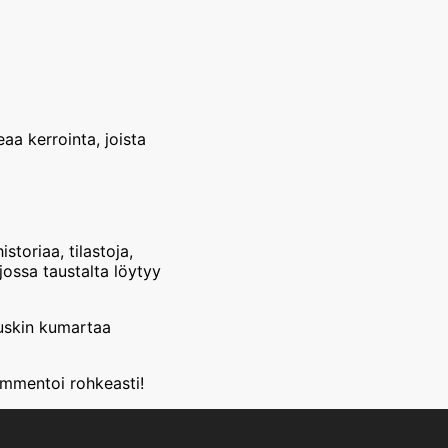
aa kerrointa, joista
toriaa, tilastoja,
 jossa taustalta löytyy
tuskin kumartaa
ommentoi rohkeasti!