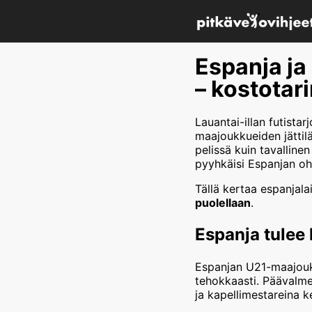
Espanja ja
– kostotar
Lauantai-illan futista
maajoukkueiden jättil
pelissä kuin tavalline
pyyhkäisi Espanjan oh
Tällä kertaa espanjala
puolellaan
.
Espanja tulee 
Espanjan U21-maajoukkue
tehokkaasti. Päävalme
ja kapellimestareina k