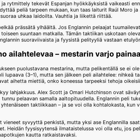
ja rytmittely tekevät Espanjan hyökkäyksistä vaikeasti enn
hdyttää peliä tarpeen mukaan, kun taas laiturit Raúl Moro j
uoraa uhkaa laidoilta. Vauhtia ja liikettä riittää.
lkää prässätä ylhäältä. Jos Englannin pelaajat tuumailevat
i toiseen suuntaan matkalla. Tämän taktiikan uskotaan olevan
nglannin suoraviivaista ja fyysistä pelityyliä vastaan etuly
o ailahtelevaa – mestarin varjo paina
ukseen puolustavana mestarina, mutta pelikentällä se ei ole
li lupaava (3–1), mutta sen jälkeen peli ailahtelee: nihkeä t
avat aihetta miettiä, onko koneessa tarpeeksi tehoja oikeisii
kyy lahjakkuus. Alex Scott ja Omari Hutchinson ovat säväyt
 tunnu pelaavan samalla aaltopituudella. Englannin peli t
n yhtenäiseen taktiikkaan – ja se voi olla kohtalokasta, kun 
 vieneet syvyyttä penkistä, mutta yksi ase Englannilla saatta
eet. Heidän fyysisyytensä ilmataistelussa voi olla etu, jos pel
apotkujen kautta ratkaistavaksi.