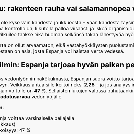
elu: rakenteen rauha vai salamannopea
i ole kyse vain kahdesta joukkueesta – vaan kahdesta täysin
 kontrolloida, liikutella palloa viisaasti ja iskeä organisoidu
 vilkuilee taakse eikä huomaa selkänsä takaa lähestyvää hy
rta on ollut arvaamaton, eikä vastahyökkäysten puolustamin
staan on asia, josta Espanja voi haistaa verta vedessä.
lmin: Espanja tarjoaa hyvän paikan pe
ös vedonlyönnin näkökulmasta, Espanjan suora voitto tarjo
vyn. Veikkaus antaa sille kertoimeksi
2,25
– ja jos analyysii
jan voitolle on
47 %
. Sellaisten lukujen valossa puhutaankin
a odotusarvoa
vedonlyöjälle.
n:
a voittaa varsinaisella peliajalla
ikkaus)
köisyys: 47 %