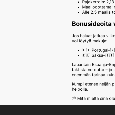
Rajakerroin: 2,13
Maaliodottama: n
Alle 2,5 maalia 
Bonusideoita v
Jos haluat jatkaa viik
voi löytyä makuja:
🇵🇹 Portugal–🇳
🇩🇪 Saksa–🇮🇹 I
Lauantain Espanja–Engl
taktista neroutta – ja 
enemmän tarinaa kuin 
Kumpi etenee neljän p
helpolla.
💭 Mitä mieltä sinä o