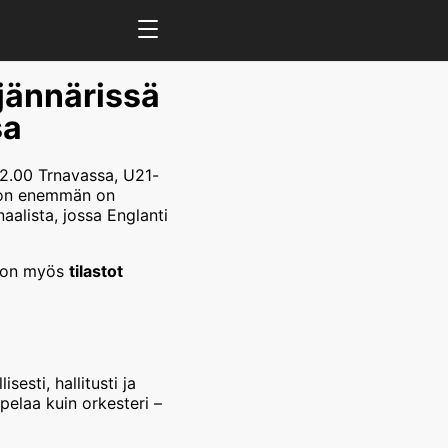
sjännärissä
sa
 22.00 Trnavassa, U21-
ljon enemmän on
aalista, jossa Englanti
ä on myös
tilastot
esti, hallitusti ja
elaa kuin orkesteri –