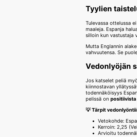
Tyylien taist
Tulevassa ottelussa e
maaleja. Espanja haluaa
silloin kun vastustaja
Mutta Englannin alake
vahvuutensa. Se puole
Vedonlyöjän si
Jos katselet peliä my
kiinnostavan yllätyssä
todennäköisyys Espan
pelissä on
positiivist
💡 Tärpit vedonlyöntii
Vetokohde: Espanj
Kerroin: 2,25 (Ve
Arvioitu todennä