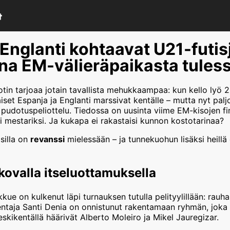
 Englanti kohtaavat U21-futi
ina EM-välieräpaikasta tules
rjotin tarjoaa jotain tavallista mehukkaampaa: kun kello lyö
äiset Espanja ja Englanti marssivat kentälle – mutta nyt pa
n pudotuspeliottelu. Tiedossa on uusinta viime EM-kisojen fin
i mestariksi. Ja kukapa ei rakastaisi kunnon kostotarinaa?
isilla on
revanssi
mielessään – ja tunnekuohun lisäksi heill
kovalla itseluottamuksella
 on kulkenut läpi turnauksen tutulla pelityylillään: rauhallis
ntaja Santi Denia on onnistunut rakentamaan ryhmän, joka p
eskikentällä häärivät Alberto Moleiro ja Mikel Jauregizar.