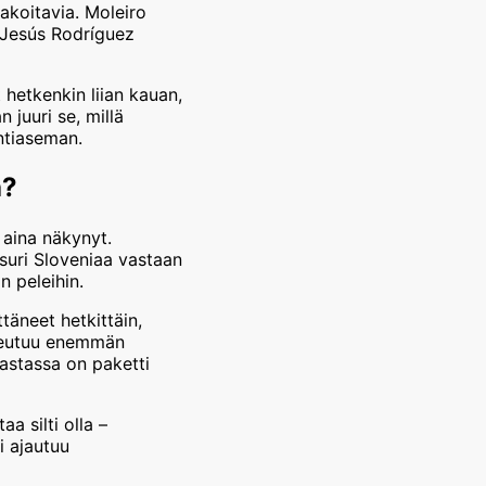
akoitavia. Moleiro
a Jesús Rodríguez
 hetkenkin liian kauan,
 juuri se, millä
öntiaseman.
a?
 aina näkynyt.
asuri Sloveniaa vastaan
n peleihin.
täneet hetkittäin,
ukeutuu enemmän
vastassa on paketti
a silti olla –
i ajautuu