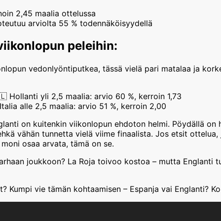
oin 2,45 maalia ottelussa
toteutuu arviolta 55 % todennäköisyydellä
iikonlopun peleihin:
onlopun vedonlyöntiputkea, tässä vielä pari matalaa ja korke
 Hollanti yli 2,5 maalia: arvio 60 %, kerroin 1,73
talia alle 2,5 maalia: arvio 51 %, kerroin 2,00
anti on kuitenkin viikonlopun ehdoton helmi. Pöydällä on his
ehkä vähän tunnetta vielä viime finaalista. Jos etsit ottelua,
moni osaa arvata, tämä on se.
arhaan joukkoon? La Roja toivoo kostoa – mutta Englanti 
let? Kumpi vie tämän kohtaamisen – Espanja vai Englanti? K