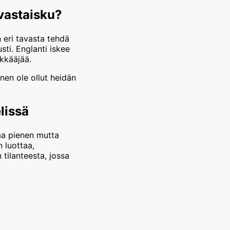
 vastaisku?
 eri tavasta tehdä
sti. Englanti iskee
ökkääjää.
en ole ollut heidän
lissä
aa pienen mutta
n luottaa,
 tilanteesta, jossa