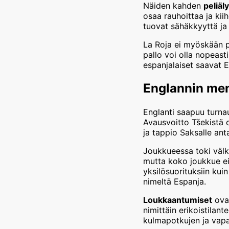
Näiden kahden
peliäly
osaa rauhoittaa ja kii
tuovat sähäkkyyttä ja s
La Roja ei myöskään pe
pallo voi olla nopeast
espanjalaiset saavat E
Englannin men
Englanti saapuu turna
Avausvoitto Tšekistä o
ja tappio Saksalle ant
Joukkueessa toki välk
mutta koko joukkue ei
yksilösuorituksiin kui
nimeltä Espanja.
Loukkaantumiset
ovat
nimittäin erikoistilant
kulmapotkujen ja vapa