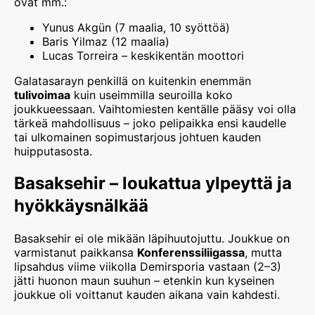
ovat mm.:
Yunus Akgün (7 maalia, 10 syöttöä)
Baris Yilmaz (12 maalia)
Lucas Torreira – keskikentän moottori
Galatasarayn penkillä on kuitenkin enemmän
tulivoimaa
kuin useimmilla seuroilla koko
joukkueessaan. Vaihtomiesten kentälle pääsy voi olla
tärkeä mahdollisuus – joko pelipaikka ensi kaudelle
tai ulkomainen sopimustarjous johtuen kauden
huipputasosta.
Basaksehir – loukattua ylpeyttä ja
hyökkäysnälkää
Basaksehir ei ole mikään läpihuutojuttu. Joukkue on
varmistanut paikkansa
Konferenssiliigassa
, mutta
lipsahdus viime viikolla Demirsporia vastaan (2–3)
jätti huonon maun suuhun – etenkin kun kyseinen
joukkue oli voittanut kauden aikana vain kahdesti.