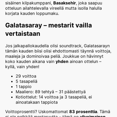
sisäinen kilpakumppani,
Basaksehir
, joka saapuu
otteluun ailahtelevalla vireellä mutta isolla halulla
korjata kauden loppumaku.
Galatasaray – mestarit vailla
vertaistaan
Jos jalkapallokaudella olisi soundtrack, Galatasarayn
tämän kauden biisi olisi ehdottomasti täynnä voittoja,
maaleja ja dominoivaa peliä. Joukkue on hävinnyt
koko kauden aikana vain
yhden
ainoan ottelun –
kyllä, vain yhden!
29 voittoa
5 tasapeliä
1 tappio
Maaliero: 89 tehtyä – 31 päästettyä
Kotiottelut: 14 voittoa ja 3 tasapeliä, ei
ainoatakaan tappiota
Voittoprosentti? Uskomattomat
83 prosenttia
. Tämä
ei ole pelkkää mestaruutta – tämä on
ylivoimainen