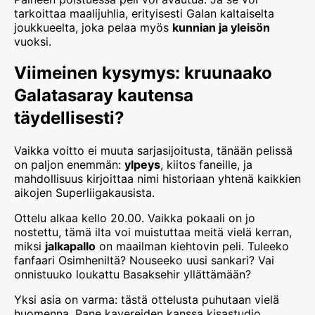
tarkoittaa maalijuhlia, erityisesti Galan kaltaiselta
joukkueelta, joka pelaa myös
kunnian ja yleisön
vuoksi.
Viimeinen kysymys: kruunaako
Galatasaray kautensa
täydellisesti?
Vaikka voitto ei muuta sarjasijoitusta, tänään pelissä
on paljon enemmän:
ylpeys
, kiitos faneille, ja
mahdollisuus kirjoittaa nimi historiaan yhtenä kaikkien
aikojen Superliigakausista.
Ottelu alkaa kello 20.00. Vaikka pokaali on jo
nostettu, tämä ilta voi muistuttaa meitä vielä kerran,
miksi
jalkapallo
on maailman kiehtovin peli. Tuleeko
fanfaari Osimheniltä? Nouseeko uusi sankari? Vai
onnistuuko loukattu Basaksehir yllättämään?
Yksi asia on varma: tästä ottelusta puhutaan vielä
huomenna. Pane kavereiden kanssa kisastudio