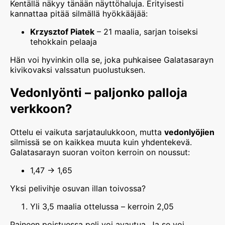
Kentällä näkyy tänään näyttöhaluja. Erityisesti
kannattaa pitää silmällä hyökkääjää:
Krzysztof Piatek
– 21 maalia, sarjan toiseksi
tehokkain pelaaja
Hän voi hyvinkin olla se, joka puhkaisee Galatasarayn
kivikovaksi valssatun puolustuksen.
Vedonlyönti – paljonko palloja
verkkoon?
Ottelu ei vaikuta sarjataulukkoon, mutta
vedonlyöjien
silmissä se on kaikkea muuta kuin yhdentekevä.
Galatasarayn suoran voiton kerroin on noussut:
1,47 → 1,65
Yksi pelivihje osuvan illan toivossa?
Yli 3,5 maalia ottelussa – kerroin 2,05
Paineen poistuessa peli voi avautua. Ja se voi