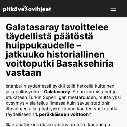
Galatasaray tavoittelee
täydellistä päätöstä
huippukaudelle –
jatkuuko historiallinen
voittoputki Basaksehiria
vastaan
Istanbulin sydämessä sykkii tällä hetkellä kultainen
jalkapallosydän –
Galatasaray
. Se on varmistanut jo
etukäteen Turkin Superliigan mestaruuden, mutta yksi
kysymys vielä leijuu ilmassa kuin savua stadionin
iltavalojen alla: päättyykö tämän kauden voittoputki
täydelliseen
11. peräkkäiseen voittoon
?
Illan päätöskierroksen vastus on tuttu kaupungin