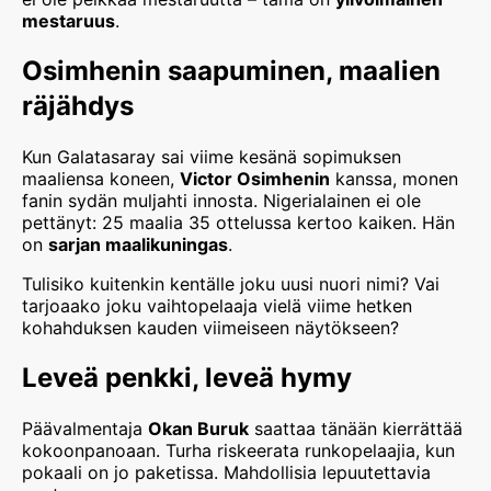
mestaruus
.
Osimhenin saapuminen, maalien
räjähdys
Kun Galatasaray sai viime kesänä sopimuksen
maaliensa koneen,
Victor Osimhenin
kanssa, monen
fanin sydän muljahti innosta. Nigerialainen ei ole
pettänyt: 25 maalia 35 ottelussa kertoo kaiken. Hän
on
sarjan maalikuningas
.
Tulisiko kuitenkin kentälle joku uusi nuori nimi? Vai
tarjoaako joku vaihtopelaaja vielä viime hetken
kohahduksen kauden viimeiseen näytökseen?
Leveä penkki, leveä hymy
Päävalmentaja
Okan Buruk
saattaa tänään kierrättää
kokoonpanoaan. Turha riskeerata runkopelaajia, kun
pokaali on jo paketissa. Mahdollisia lepuutettavia