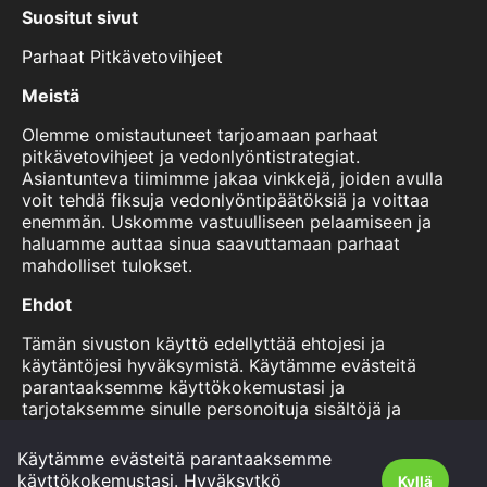
Suositut sivut
Parhaat Pitkävetovihjeet
Meistä
Olemme omistautuneet tarjoamaan parhaat
pitkävetovihjeet ja vedonlyöntistrategiat.
Asiantunteva tiimimme jakaa vinkkejä, joiden avulla
voit tehdä fiksuja vedonlyöntipäätöksiä ja voittaa
enemmän. Uskomme vastuulliseen pelaamiseen ja
haluamme auttaa sinua saavuttamaan parhaat
mahdolliset tulokset.
Ehdot
Tämän sivuston käyttö edellyttää ehtojesi ja
käytäntöjesi hyväksymistä. Käytämme evästeitä
parantaaksemme käyttökokemustasi ja
tarjotaksemme sinulle personoituja sisältöjä ja
mainoksia. Voit lukea lisää käytännöistämme ja
evästekäytännöistämme tältä sivulta. Käyttämällä
Käytämme evästeitä parantaaksemme
sivustoamme hyväksyt nämä ehdot.
käyttökokemustasi. Hyväksytkö
Kyllä