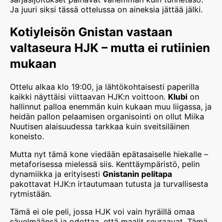
Ja juuri siksi tässä ottelussa on aineksia jättää jälki.
Kotiyleisön Gnistan vastaan
valtaseura HJK – mutta ei rutiinien
mukaan
Ottelu alkaa klo 19:00, ja lähtökohtaisesti paperilla
kaikki näyttäisi viittaavan HJK:n voittoon.
Klubi
on
hallinnut palloa enemmän kuin kukaan muu liigassa, ja
heidän pallon pelaamisen organisointi on ollut Miika
Nuutisen alaisuudessa tarkkaa kuin sveitsiläinen
koneisto.
Mutta nyt tämä kone viedään epätasaiselle hiekalle –
metaforisessa mielessä siis. Kenttäympäristö, pelin
dynamiikka ja erityisesti
Gnistanin pelitapa
pakottavat HJK:n irtautumaan tutusta ja turvallisesta
rytmistään.
Tämä ei ole peli, jossa HJK voi vain hyräillä omaa
sävelmäänsä ja odottaa, että maalit seuraavat. Tämä