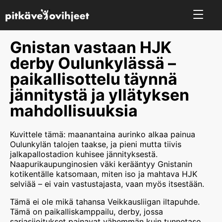
Gnistan vastaan HJK
derby Oulunkylässä –
paikallisottelu täynnä
jännitystä ja yllätyksen
mahdollisuuksia
Kuvittele tämä: maanantaina aurinko alkaa painua
Oulunkylän talojen taakse, ja pieni mutta tiivis
jalkapallostadion kuhisee jännityksestä.
Naapurikaupunginosien väki kerääntyy Gnistanin
kotikentälle katsomaan, miten iso ja mahtava HJK
selviää – ei vain vastustajasta, vaan myös itsestään.
Tämä ei ole mikä tahansa Veikkausliigan iltapuhde.
Tämä on paikalliskamppailu, derby, jossa
sarjasijoitukset painavat vähemmän kuin tunnetaso.