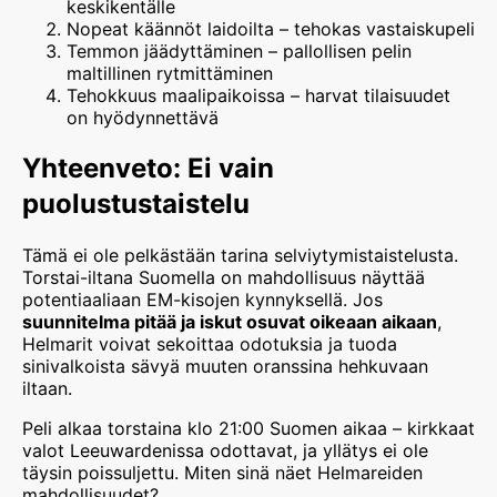
keskikentälle
Nopeat käännöt laidoilta – tehokas vastaiskupeli
Temmon jäädyttäminen – pallollisen pelin
maltillinen rytmittäminen
Tehokkuus maalipaikoissa – harvat tilaisuudet
on hyödynnettävä
Yhteenveto: Ei vain
puolustustaistelu
Tämä ei ole pelkästään tarina selviytymistaistelusta.
Torstai-iltana Suomella on mahdollisuus näyttää
potentiaaliaan EM-kisojen kynnyksellä. Jos
suunnitelma pitää ja iskut osuvat oikeaan aikaan
,
Helmarit voivat sekoittaa odotuksia ja tuoda
sinivalkoista sävyä muuten oranssina hehkuvaan
iltaan.
Peli alkaa torstaina klo 21:00 Suomen aikaa – kirkkaat
valot Leeuwardenissa odottavat, ja yllätys ei ole
täysin poissuljettu. Miten sinä näet Helmareiden
mahdollisuudet?