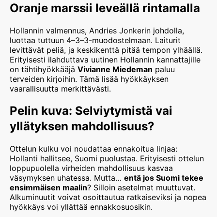
Oranje marssii leveällä rintamalla
Hollannin valmennus, Andries Jonkerin johdolla,
luottaa tuttuun 4–3–3-muodostelmaan. Laiturit
levittävät peliä, ja keskikenttä pitää tempon ylhäällä.
Erityisesti ilahduttava uutinen Hollannin kannattajille
on tähtihyökkääjä
Vivianne Miedeman
paluu
terveiden kirjoihin. Tämä lisää hyökkäyksen
vaarallisuutta merkittävästi.
Pelin kuva: Selviytymistä vai
yllätyksen mahdollisuus?
Ottelun kulku voi noudattaa ennakoitua linjaa:
Hollanti hallitsee, Suomi puolustaa. Erityisesti ottelun
loppupuolella virheiden mahdollisuus kasvaa
väsymyksen uhatessa. Mutta…
entä jos Suomi tekee
ensimmäisen maalin
? Silloin asetelmat muuttuvat.
Alkuminuutit voivat osoittautua ratkaiseviksi ja nopea
hyökkäys voi yllättää ennakkosuosikin.