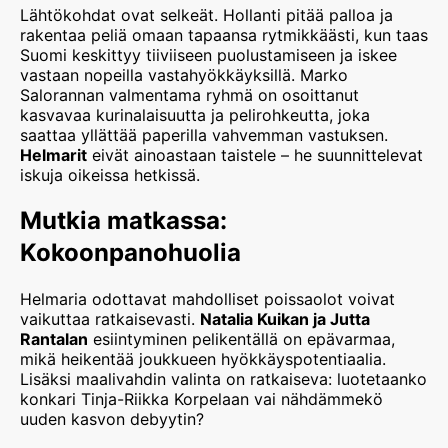
Lähtökohdat ovat selkeät. Hollanti pitää palloa ja
rakentaa peliä omaan tapaansa rytmikkäästi, kun taas
Suomi keskittyy tiiviiseen puolustamiseen ja iskee
vastaan nopeilla vastahyökkäyksillä. Marko
Salorannan valmentama ryhmä on osoittanut
kasvavaa kurinalaisuutta ja pelirohkeutta, joka
saattaa yllättää paperilla vahvemman vastuksen.
Helmarit
eivät ainoastaan taistele – he suunnittelevat
iskuja oikeissa hetkissä.
Mutkia matkassa:
Kokoonpanohuolia
Helmaria odottavat mahdolliset poissaolot voivat
vaikuttaa ratkaisevasti.
Natalia Kuikan ja Jutta
Rantalan
esiintyminen pelikentällä on epävarmaa,
mikä heikentää joukkueen hyökkäyspotentiaalia.
Lisäksi maalivahdin valinta on ratkaiseva: luotetaanko
konkari Tinja-Riikka Korpelaan vai nähdämmekö
uuden kasvon debyytin?