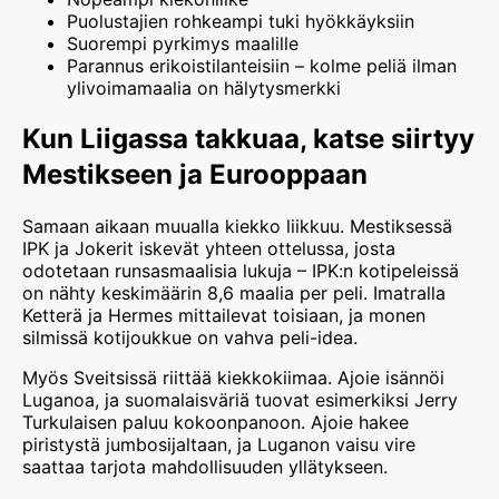
Puolustajien rohkeampi tuki hyökkäyksiin
Suorempi pyrkimys maalille
Parannus erikoistilanteisiin – kolme peliä ilman
ylivoimamaalia on hälytysmerkki
Kun Liigassa takkuaa, katse siirtyy
Mestikseen ja Eurooppaan
Samaan aikaan muualla kiekko liikkuu. Mestiksessä
IPK ja Jokerit iskevät yhteen ottelussa, josta
odotetaan runsasmaalisia lukuja – IPK:n kotipeleissä
on nähty keskimäärin 8,6 maalia per peli. Imatralla
Ketterä ja Hermes mittailevat toisiaan, ja monen
silmissä kotijoukkue on vahva peli-idea.
Myös Sveitsissä riittää kiekkokiimaa. Ajoie isännöi
Luganoa, ja suomalaisväriä tuovat esimerkiksi Jerry
Turkulaisen paluu kokoonpanoon. Ajoie hakee
piristystä jumbosijaltaan, ja Luganon vaisu vire
saattaa tarjota mahdollisuuden yllätykseen.