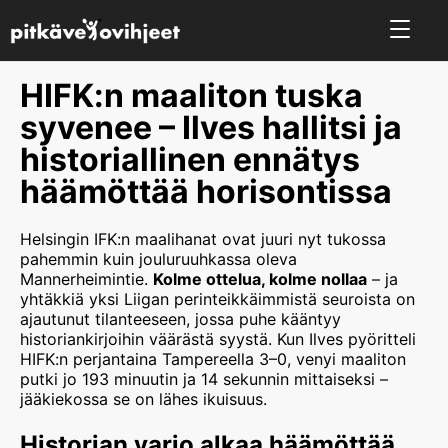
HIFK:n maaliton tuska
syvenee – Ilves hallitsi ja
historiallinen ennätys
häämöttää horisontissa
Helsingin IFK:n maalihanat ovat juuri nyt tukossa
pahemmin kuin jouluruuhkassa oleva
Mannerheimintie.
Kolme ottelua, kolme nollaa
– ja
yhtäkkiä yksi Liigan perinteikkäimmistä seuroista on
ajautunut tilanteeseen, jossa puhe kääntyy
historiankirjoihin väärästä syystä. Kun Ilves pyöritteli
HIFK:n perjantaina Tampereella 3–0, venyi maaliton
putki jo 193 minuutin ja 14 sekunnin mittaiseksi –
jääkiekossa se on lähes ikuisuus.
Historian varjo alkaa häämöttää