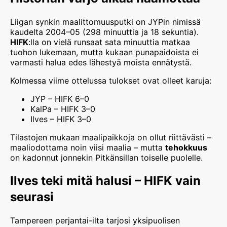
Liigan synkin maalittomuusputki on JYPin nimissä
kaudelta 2004–05 (298 minuuttia ja 18 sekuntia).
HIFK
:lla on vielä runsaat sata minuuttia matkaa
tuohon lukemaan, mutta kukaan punapaidoista ei
varmasti halua edes lähestyä moista ennätystä.
Kolmessa viime ottelussa tulokset ovat olleet karuja:
JYP – HIFK 6–0
KalPa – HIFK 3–0
Ilves – HIFK 3–0
Tilastojen mukaan maalipaikkoja on ollut riittävästi –
maaliodottama noin viisi maalia – mutta
tehokkuus
on kadonnut jonnekin Pitkänsillan toiselle puolelle.
Ilves teki mitä halusi – HIFK vain
seurasi
Tampereen perjantai-ilta tarjosi yksipuolisen