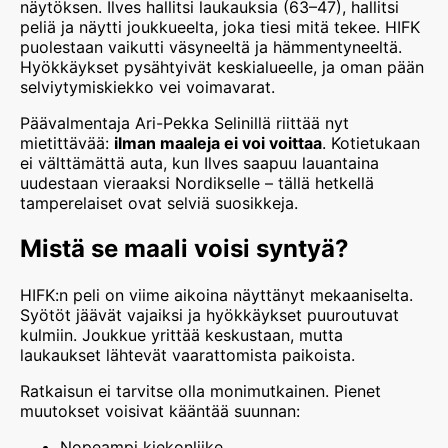
näytöksen. Ilves hallitsi laukauksia (63–47), hallitsi
peliä ja näytti joukkueelta, joka tiesi mitä tekee. HIFK
puolestaan vaikutti väsyneeltä ja hämmentyneeltä.
Hyökkäykset pysähtyivät keskialueelle, ja oman pään
selviytymiskiekko vei voimavarat.
Päävalmentaja Ari-Pekka Selinillä riittää nyt
mietittävää:
ilman maaleja ei voi voittaa
. Kotietukaan
ei välttämättä auta, kun Ilves saapuu lauantaina
uudestaan vieraaksi Nordikselle – tällä hetkellä
tamperelaiset ovat selviä suosikkeja.
Mistä se maali voisi syntyä?
HIFK:n peli on viime aikoina näyttänyt mekaaniselta.
Syötöt jäävät vajaiksi ja hyökkäykset puuroutuvat
kulmiin. Joukkue yrittää keskustaan, mutta
laukaukset lähtevät vaarattomista paikoista.
Ratkaisun ei tarvitse olla monimutkainen. Pienet
muutokset voisivat kääntää suunnan:
Nopeampi kiekonliike