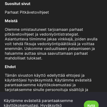
Suositut sivut
Parhaat Pitkävetovihjeet
Meistä
Olemme omistautuneet tarjoamaan parhaat
pitkävetovihjeet ja vedonlyöntistrategiat.
Asiantunteva tiimimme jakaa vinkkejä, joiden avulla
voit tehdä fiksuja vedonlyöntipäätöksiä ja voittaa
enemmän. Uskomme vastuulliseen pelaamiseen ja
haluamme auttaa sinua saavuttamaan parhaat
mahdolliset tulokset.
Ehdot
Tämän sivuston käyttö edellyttää ehtojesi ja
käytäntöjesi hyväksymistä. Käytämme evästeitä
parantaaksemme käyttökokemustasi ja
tarjotaksemme sinulle personoituja sisältöjä ja
mainoksia. Voit lukea lisää käytännöistämme ja
evästekäytännöistämme tältä sivulta. Käyttämällä
Käytämme evästeitä parantaaksemme
sivustoamme hyväksyt nämä ehdot.
käyttökokemustasi. Hyväksytkö
Kyllä