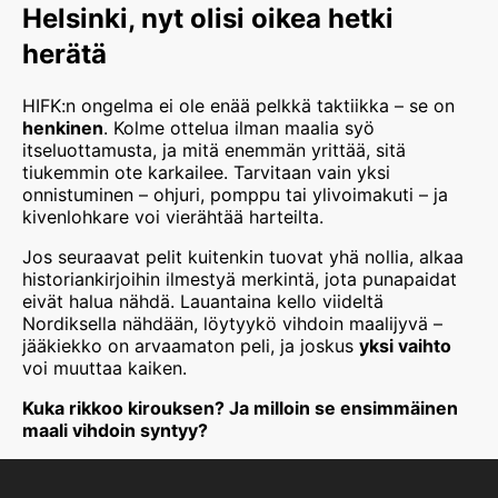
Helsinki, nyt olisi oikea hetki
herätä
HIFK:n ongelma ei ole enää pelkkä taktiikka – se on
henkinen
. Kolme ottelua ilman maalia syö
itseluottamusta, ja mitä enemmän yrittää, sitä
tiukemmin ote karkailee. Tarvitaan vain yksi
onnistuminen – ohjuri, pomppu tai ylivoimakuti – ja
kivenlohkare voi vierähtää harteilta.
Jos seuraavat pelit kuitenkin tuovat yhä nollia, alkaa
historiankirjoihin ilmestyä merkintä, jota punapaidat
eivät halua nähdä. Lauantaina kello viideltä
Nordiksella nähdään, löytyykö vihdoin maalijyvä –
jääkiekko on arvaamaton peli, ja joskus
yksi vaihto
voi muuttaa kaiken.
Kuka rikkoo kirouksen? Ja milloin se ensimmäinen
maali vihdoin syntyy?