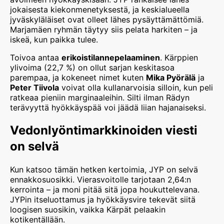
jokaisesta kiekonmenetyksestä, ja keskialueella
jyväskyläläiset ovat olleet lähes pysäyttämättömiä.
Marjamäen ryhmän täytyy siis pelata harkiten – ja
iskeä, kun paikka tulee.
Toivoa antaa
erikoistilannepelaaminen
. Kärppien
ylivoima (22,7 %) on ollut sarjan keskitasoa
parempaa, ja kokeneet nimet kuten
Mika Pyörälä
ja
Peter Tiivola
voivat olla kullanarvoisia silloin, kun peli
ratkeaa pieniin marginaaleihin. Silti ilman Rädyn
terävyyttä hyökkäyspää voi jäädä liian hajanaiseksi.
Vedonlyöntimarkkinoiden viesti
on selvä
Kun katsoo tämän hetken kertoimia, JYP on selvä
ennakkosuosikki. Vierasvoitolle tarjotaan 2,64:n
kerrointa – ja moni pitää sitä jopa houkuttelevana.
JYPin itseluottamus ja hyökkäysvire tekevät siitä
loogisen suosikin, vaikka Kärpät pelaakin
kotikentällään.