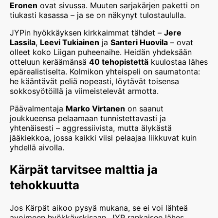
Eronen
ovat sivussa. Muuten sarjakärjen paketti on
tiukasti kasassa – ja se on näkynyt tulostaululla.
JYPin hyökkäyksen kirkkaimmat tähdet –
Jere
Lassila
,
Leevi Tukiainen
ja
Santeri Huovila
– ovat
olleet koko Liigan puheenaihe. Heidän yhdeksään
otteluun keräämänsä
40 tehopistettä
kuulostaa lähes
epärealistiselta. Kolmikon yhteispeli on saumatonta:
he kääntävät peliä nopeasti, löytävät toisensa
sokkosyötöillä ja viimeistelevät armotta.
Päävalmentaja
Marko Virtanen
on saanut
joukkueensa pelaamaan tunnistettavasti ja
yhtenäisesti – aggressiivista, mutta älykästä
jääkiekkoa, jossa kaikki viisi pelaajaa liikkuvat kuin
yhdellä aivolla.
Kärpät tarvitsee malttia ja
tehokkuutta
Jos Kärpät aikoo pysyä mukana, se ei voi lähteä
avoimeen hyökkäyskisaan. JYP rankaisee lähes