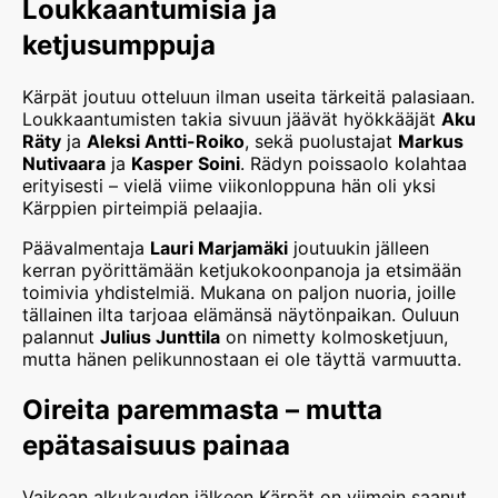
Loukkaantumisia ja
ketjusumppuja
Kärpät joutuu otteluun ilman useita tärkeitä palasiaan.
Loukkaantumisten takia sivuun jäävät hyökkääjät
Aku
Räty
ja
Aleksi Antti-Roiko
, sekä puolustajat
Markus
Nutivaara
ja
Kasper Soini
. Rädyn poissaolo kolahtaa
erityisesti – vielä viime viikonloppuna hän oli yksi
Kärppien pirteimpiä pelaajia.
Päävalmentaja
Lauri Marjamäki
joutuukin jälleen
kerran pyörittämään ketjukokoonpanoja ja etsimään
toimivia yhdistelmiä. Mukana on paljon nuoria, joille
tällainen ilta tarjoaa elämänsä näytönpaikan. Ouluun
palannut
Julius Junttila
on nimetty kolmosketjuun,
mutta hänen pelikunnostaan ei ole täyttä varmuutta.
Oireita paremmasta – mutta
epätasaisuus painaa
Vaikean alkukauden jälkeen Kärpät on viimein saanut