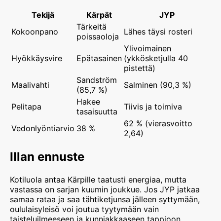
Tekijä
Kärpät
JYP
Tärkeitä
Kokoonpano
Lähes täysi rosteri
poissaoloja
Ylivoimainen
Hyökkäysvire
Epätasainen
(ykkösketjulla 40
pistettä)
Sandström
Maalivahti
Salminen (90,3 %)
(85,7 %)
Hakee
Pelitapa
Tiivis ja toimiva
tasaisuutta
62 % (vierasvoitto
Vedonlyöntiarvio
38 %
2,64)
Illan ennuste
Kotiluola antaa Kärpille taatusti energiaa, mutta
vastassa on sarjan kuumin joukkue. Jos JYP jatkaa
samaa rataa ja saa tähtiketjunsa jälleen syttymään,
oululaisyleisö voi joutua tyytymään vain
taisteluilmeeseen ja kunniakkaaseen tappioon.