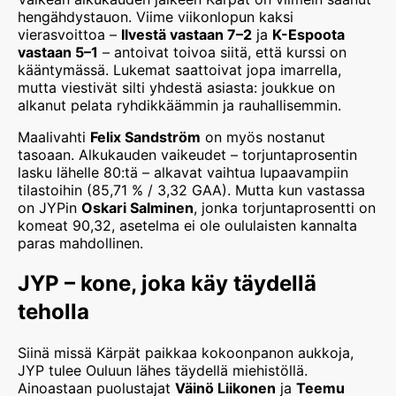
hengähdystauon. Viime viikonlopun kaksi
vierasvoittoa –
Ilvestä vastaan 7–2
ja
K-Espoota
vastaan 5–1
– antoivat toivoa siitä, että kurssi on
kääntymässä. Lukemat saattoivat jopa imarrella,
mutta viestivät silti yhdestä asiasta: joukkue on
alkanut pelata ryhdikkäämmin ja rauhallisemmin.
Maalivahti
Felix Sandström
on myös nostanut
tasoaan. Alkukauden vaikeudet – torjuntaprosentin
lasku lähelle 80:tä – alkavat vaihtua lupaavampiin
tilastoihin (85,71 % / 3,32 GAA). Mutta kun vastassa
on JYPin
Oskari Salminen
, jonka torjuntaprosentti on
komeat 90,32, asetelma ei ole oululaisten kannalta
paras mahdollinen.
JYP – kone, joka käy täydellä
teholla
Siinä missä Kärpät paikkaa kokoonpanon aukkoja,
JYP tulee Ouluun lähes täydellä miehistöllä.
Ainoastaan puolustajat
Väinö Liikonen
ja
Teemu