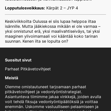
Lopputulosveikkaus:
Kärpät 2 – JYP 4
Keskiviikkoilta Oulussa ei siis lupaa helppoa iltaa
isännille. Mutta jääkiekossa mikään ei ole varmaa –
yksi onnistunut erä, yksi maalivahtiseiväys, tai yksi
maaginen ylivoimamaali voi kääntää koko tarinan
suunnan. Kenen ilta se lopulta on?
Suositut sivut
Parhaat Pitkävetovihjeet
Meistä
Olemme omistautuneet tarjoamaan parhaat
pitkävetovihjeet ja vedonlyöntistrategiat.
Asiantunteva tiimimme jakaa vinkkejä, joiden avulla
voit tehdä fiksuja vedonlyöntipäätöksiä ja voittaa
enemmän. Uskomme vastuulliseen pelaamiseen ja