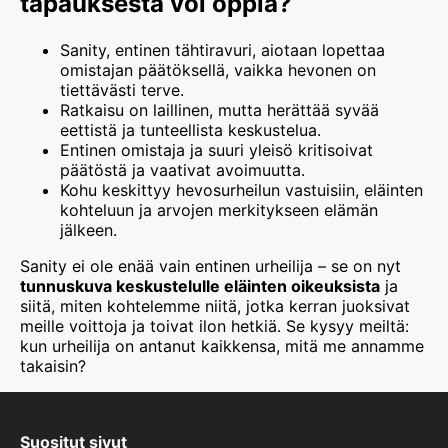
tapauksesta voi oppia?
Sanity, entinen tähtiravuri, aiotaan lopettaa
omistajan päätöksellä, vaikka hevonen on
tiettävästi terve.
Ratkaisu on laillinen, mutta herättää syvää
eettistä ja tunteellista keskustelua.
Entinen omistaja ja suuri yleisö kritisoivat
päätöstä ja vaativat avoimuutta.
Kohu keskittyy hevosurheilun vastuisiin, eläinten
kohteluun ja arvojen merkitykseen elämän
jälkeen.
Sanity ei ole enää vain entinen urheilija – se on nyt
tunnuskuva keskustelulle eläinten oikeuksista
ja
siitä, miten kohtelemme niitä, jotka kerran juoksivat
meille voittoja ja toivat ilon hetkiä. Se kysyy meiltä:
kun urheilija on antanut kaikkensa, mitä me annamme
takaisin?
Suositut sivut