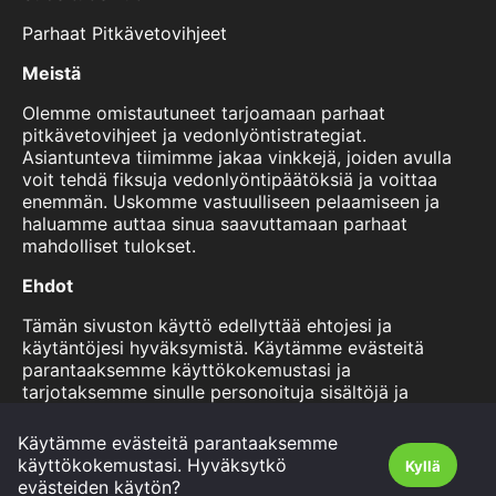
Parhaat Pitkävetovihjeet
Meistä
Olemme omistautuneet tarjoamaan parhaat
pitkävetovihjeet ja vedonlyöntistrategiat.
Asiantunteva tiimimme jakaa vinkkejä, joiden avulla
voit tehdä fiksuja vedonlyöntipäätöksiä ja voittaa
enemmän. Uskomme vastuulliseen pelaamiseen ja
haluamme auttaa sinua saavuttamaan parhaat
mahdolliset tulokset.
Ehdot
Tämän sivuston käyttö edellyttää ehtojesi ja
käytäntöjesi hyväksymistä. Käytämme evästeitä
parantaaksemme käyttökokemustasi ja
tarjotaksemme sinulle personoituja sisältöjä ja
mainoksia. Voit lukea lisää käytännöistämme ja
evästekäytännöistämme tältä sivulta. Käyttämällä
Käytämme evästeitä parantaaksemme
sivustoamme hyväksyt nämä ehdot.
käyttökokemustasi. Hyväksytkö
Kyllä
evästeiden käytön?