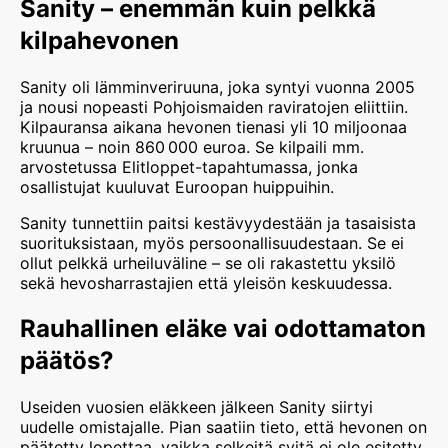
Sanity – enemmän kuin pelkkä
kilpahevonen
Sanity oli lämminveriruuna, joka syntyi vuonna 2005
ja nousi nopeasti Pohjoismaiden raviratojen eliittiin.
Kilpauransa aikana hevonen tienasi yli 10 miljoonaa
kruunua – noin 860 000 euroa. Se kilpaili mm.
arvostetussa Elitloppet-tapahtumassa, jonka
osallistujat kuuluvat Euroopan huippuihin.
Sanity tunnettiin paitsi kestävyydestään ja tasaisista
suorituksistaan, myös persoonallisuudestaan. Se ei
ollut pelkkä urheiluväline – se oli rakastettu yksilö
sekä hevosharrastajien että yleisön keskuudessa.
Rauhallinen eläke vai odottamaton
päätös?
Useiden vuosien eläkkeen jälkeen Sanity siirtyi
uudelle omistajalle. Pian saatiin tieto, että hevonen on
päätetty lopettaa, vaikka selkeitä syitä ei ole esitetty.