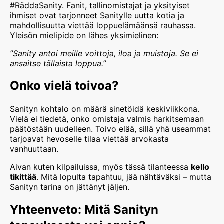
#RäddaSanity. Fanit, tallinomistajat ja yksityiset
ihmiset ovat tarjonneet Sanitylle uutta kotia ja
mahdollisuutta viettää loppuelämäänsä rauhassa.
Yleisön mielipide on lähes yksimielinen:
”Sanity antoi meille voittoja, iloa ja muistoja. Se ei
ansaitse tällaista loppua.”
Onko vielä toivoa?
Sanityn kohtalo on määrä sinetöidä keskiviikkona.
Vielä ei tiedetä, onko omistaja valmis harkitsemaan
päätöstään uudelleen. Toivo elää, sillä yhä useammat
tarjoavat hevoselle tilaa viettää arvokasta
vanhuuttaan.
Aivan kuten kilpailuissa, myös tässä tilanteessa
kello
tikittää
. Mitä lopulta tapahtuu, jää nähtäväksi – mutta
Sanityn tarina on jättänyt jäljen.
Yhteenveto: Mitä Sanityn