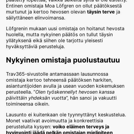
Entinen omistaja Moa Löfgren on ollut päätöksestä
murtunut ja kertoo hevosen olevan
täysin terve
ja
säilyttäneen elinvoimansa.
Löfgrenin mukaan uusi omistaja on hoitanut hevosta
huolella, mutta nykyinen päätös on tullut täysin
yllätyksenä eikä siihen ole tarjottu yleisesti
hyväksyttäviä perusteluja.
Nykyinen omistaja puolustautuu
Trav365-sivustolle antamassaan lausunnossa
omistaja kertoo tehneensä päätöksen harkiten,
asiantuntijoiden avulla ja usean vuoden kokemuksen
perusteella. ”
Olen työskennellyt hevosen kanssa
päivittäin yhdeksän vuotta
”, hän sanoi ja vakuutti
toimineensa oikein.
Lausunto ei kuitenkaan ole tyynnyttänyt keskustelua.
Monet vaativat avoimuutta ja konkreettisia
perusteluita kysyen:
voiko eläimen terveys ja
hyvinvointi jäädä pelkän omistajan mielipiteen