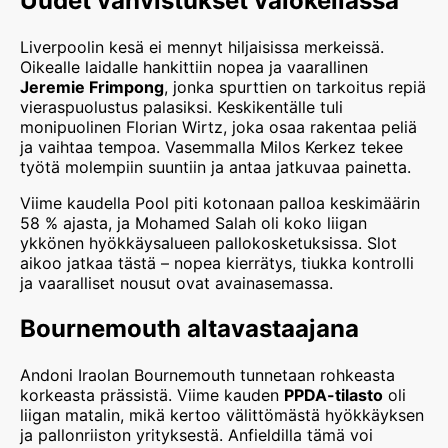
Uudet vahvistukset valokeilassa
Liverpoolin kesä ei mennyt hiljaisissa merkeissä.
Oikealle laidalle hankittiin nopea ja vaarallinen
Jeremie Frimpong
, jonka spurttien on tarkoitus repiä
vieraspuolustus palasiksi. Keskikentälle tuli
monipuolinen Florian Wirtz, joka osaa rakentaa peliä
ja vaihtaa tempoa. Vasemmalla Milos Kerkez tekee
työtä molempiin suuntiin ja antaa jatkuvaa painetta.
Viime kaudella Pool piti kotonaan palloa keskimäärin
58 % ajasta, ja Mohamed Salah oli koko liigan
ykkönen hyökkäysalueen pallokosketuksissa. Slot
aikoo jatkaa tästä – nopea kierrätys, tiukka kontrolli
ja vaaralliset nousut ovat avainasemassa.
Bournemouth altavastaajana
Andoni Iraolan Bournemouth tunnetaan rohkeasta
korkeasta prässistä. Viime kauden
PPDA-tilasto
oli
liigan matalin, mikä kertoo välittömästä hyökkäyksen
ja pallonriiston yrityksestä. Anfieldilla tämä voi