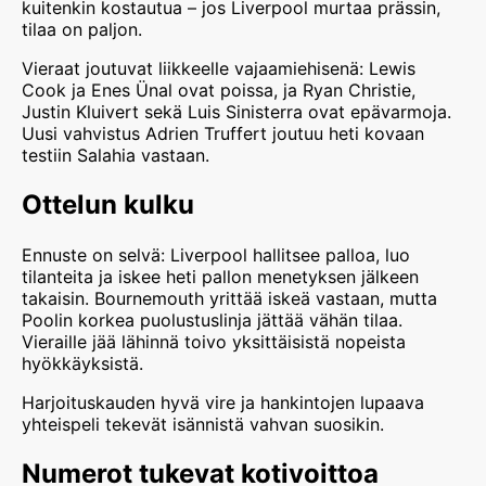
kuitenkin kostautua – jos Liverpool murtaa prässin,
tilaa on paljon.
Vieraat joutuvat liikkeelle vajaamiehisenä: Lewis
Cook ja Enes Ünal ovat poissa, ja Ryan Christie,
Justin Kluivert sekä Luis Sinisterra ovat epävarmoja.
Uusi vahvistus Adrien Truffert joutuu heti kovaan
testiin Salahia vastaan.
Ottelun kulku
Ennuste on selvä: Liverpool hallitsee palloa, luo
tilanteita ja iskee heti pallon menetyksen jälkeen
takaisin. Bournemouth yrittää iskeä vastaan, mutta
Poolin korkea puolustuslinja jättää vähän tilaa.
Vieraille jää lähinnä toivo yksittäisistä nopeista
hyökkäyksistä.
Harjoituskauden hyvä vire ja hankintojen lupaava
yhteispeli tekevät isännistä vahvan suosikin.
Numerot tukevat kotivoittoa