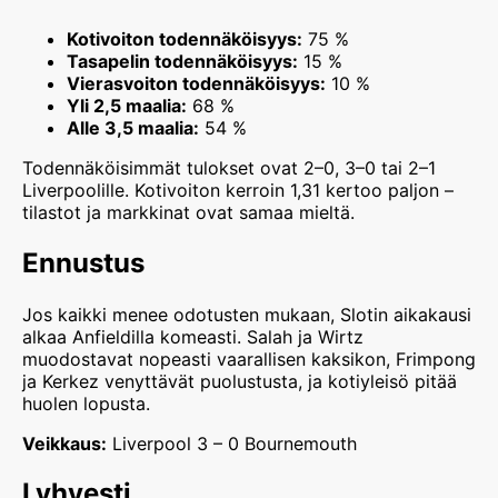
Kotivoiton todennäköisyys:
75 %
Tasapelin todennäköisyys:
15 %
Vierasvoiton todennäköisyys:
10 %
Yli 2,5 maalia:
68 %
Alle 3,5 maalia:
54 %
Todennäköisimmät tulokset ovat 2–0, 3–0 tai 2–1
Liverpoolille. Kotivoiton kerroin 1,31 kertoo paljon –
tilastot ja markkinat ovat samaa mieltä.
Ennustus
Jos kaikki menee odotusten mukaan, Slotin aikakausi
alkaa Anfieldilla komeasti. Salah ja Wirtz
muodostavat nopeasti vaarallisen kaksikon, Frimpong
ja Kerkez venyttävät puolustusta, ja kotiyleisö pitää
huolen lopusta.
Veikkaus:
Liverpool 3 – 0 Bournemouth
Lyhyesti