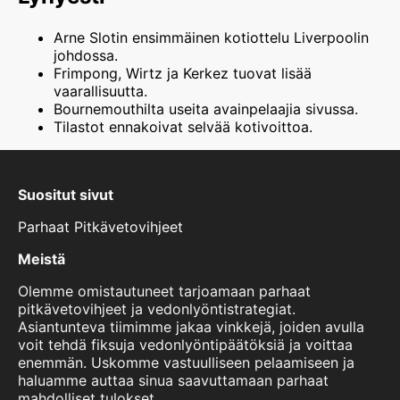
Arne Slotin ensimmäinen kotiottelu Liverpoolin
johdossa.
Frimpong, Wirtz ja Kerkez tuovat lisää
vaarallisuutta.
Bournemouthilta useita avainpelaajia sivussa.
Tilastot ennakoivat selvää kotivoittoa.
Suositut sivut
Parhaat Pitkävetovihjeet
Meistä
Olemme omistautuneet tarjoamaan parhaat
pitkävetovihjeet ja vedonlyöntistrategiat.
Asiantunteva tiimimme jakaa vinkkejä, joiden avulla
voit tehdä fiksuja vedonlyöntipäätöksiä ja voittaa
enemmän. Uskomme vastuulliseen pelaamiseen ja
haluamme auttaa sinua saavuttamaan parhaat
mahdolliset tulokset.