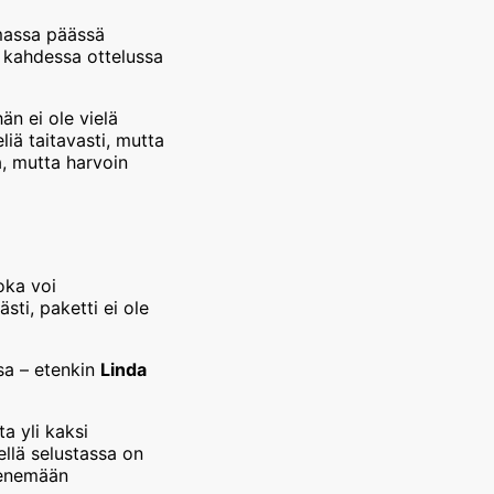
omassa päässä
: kahdessa ottelussa
n ei ole vielä
liä taitavasti, mutta
, mutta harvoin
a
oka voi
ti, paketti ei ole
sa – etenkin
Linda
ta yli kaksi
ellä selustassa on
etenemään