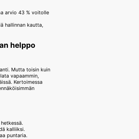
 arvio 43 % voitolle
 hallinnan kautta,
ian helppo
nti. Mutta toisin kuin
pelata vapaammin,
äissä. Kertoimessa
dennäköisimmän
a hetkessä.
 kalliiksi.
aa puntaria.