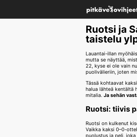
Ruotsi ja 
taistelu yl
Lauantai-illan myöhäis
mutta se näyttää, mist
22, kyse ei ole vain 
puolivälieriin, joten mi
Tässä kohtaavat kaksi 
halua lähteä kentältä 
mitalia.
Ja sehän vast
Ruotsi: tiivis 
Ruotsi on kulkenut kiso
Vaikka kaksi 0–0-ottel
puolustus ja peli, joka