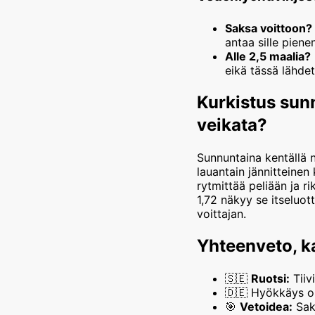
Saksa voittoon?
antaa sille piene
Alle 2,5 maalia?
eikä tässä lähde
Kurkistus sunn
veikata?
Sunnuntaina kentällä n
lauantain jännitteine
rytmittää peliään ja 
1,72 näkyy se itseluo
voittajan.
Yhteenveto, ka
🇸🇪
Ruotsi:
Tiiv
🇩🇪
Hyökkäys on 
🎯
Vetoidea:
Saks