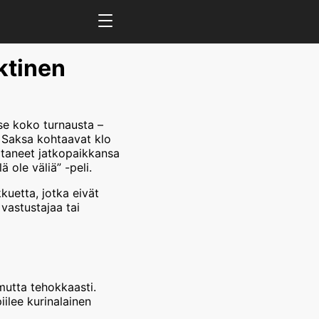
ktinen
ise koko turnausta –
a Saksa kohtaavat klo
itaneet jatkopaikkansa
ä ole väliä” -peli.
kuetta, jotka eivät
 vastustajaa tai
, mutta tehokkaasti.
iilee kurinalainen