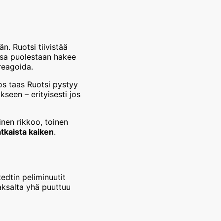
n. Ruotsi tiivistää
ksa puolestaan hakee
 reagoida.
Jos taas Ruotsi pystyy
seen – erityisesti jos
nen rikkoo, toinen
atkaista kaiken
.
edtin peliminuutit
aksalta yhä puuttuu