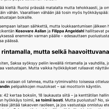
eää kieltä: Ruotsi prässää matalalta mutta tehokkaasti, ja 
ttäin vähän. Vaarallisen vähään jää tosin myös hyökkäyspää
tustajan boksille.
empaan laitaan säihkettä, mutta loukkaantumisen jälkeen hä
kikentän
Kosovare Asllan
ja
Filippa Angeldahl
hallitsevat pe
yksessä enemmän varman päälle – edesauttaen puolustusta
sa päässä.
a rintamalla, mutta selkä haavoittuvan
iten, Saksa syöksyy peliin leveällä rintamalla ja vauhdilla, j
a vastustajan. Mutta vaikka hyökkäykset rullaavat näyttäväs
aa vastaan oli tahmea, mutta rytminvaihto toisessa ottelus
andin
pelipaikkojen muutokset – sai moottorin käyntiin.
 42 kertaa boksiin, 18 laukausta siitä – ja kenttätilan hallin
un hyökkäys toimii,
se toimii isosti
. Mutta puolustus? No, si
rässi jättää takaoven raolleen, ja jos vastustaja onnistuu 