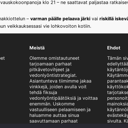
avauskokoonpanoja klo 21 – ne saattavat paljastaa ratkaisev
hakkiottelun –
varman päälle pelaava järki
vai
riskillä iske
inun veikkauksessasi vie lohkovoiton kotiin.
Meistä
Ehdot
eet
Olemme omistautuneet
Tämän si
tarjoamaan parhaat
edellyttää
pitkävetovihjeet ja
käytäntöj
vedonlyöntistrategiat.
Käytämme
Asiantunteva tiimimme jakaa
paranta
vinkkejä, joiden avulla voit
käyttökok
tehdä fiksuja
tarjotaks
vedonlyöntipäätöksiä ja voittaa
personoitu
enemmän. Uskomme
mainoksia
vastuulliseen pelaamiseen ja
käytännö
haluamme auttaa sinua
evästekä
saavuttamaan parhaat
sivulta. 
mahdolliset tulokset.
sivustoa