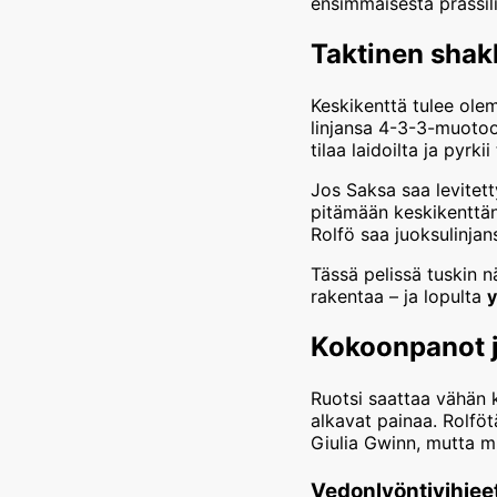
ensimmäisestä prässilin
Taktinen shakk
Keskikenttä tulee olem
linjansa 4-3-3-muotoo
tilaa laidoilta ja pyrk
Jos Saksa saa levitett
pitämään keskikenttäns
Rolfö saa juoksulinja
Tässä pelissä tuskin 
rakentaa – ja lopulta
y
Kokoonpanot j
Ruotsi saattaa vähän 
alkavat painaa. Rolföt
Giulia Gwinn, mutta mu
Vedonlyöntivihjee