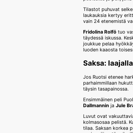
Tilastot puhuvat selk
laukauksia kertyy eri
vain 24 etenemistä vas
Fridolina Rolfö
tuo vas
täydessä iskussa. Kes
joukkue pelaa hyökkä
luoden kaaosta toises
Saksa: laajall
Jos Ruotsi etenee hark
parhaimmillaan hukutta
täysin tasapainossa.
Ensimmäinen peli Puol
Dallmannin
ja
Jule Br
Luvut ovat vakuuttavia:
kolmasosaa pelistä. K
tilaa. Saksan korkea p