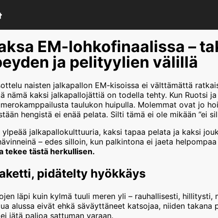
Saksa EM-lohkofinaalissa – ta
peyden ja pelityylien välillä
ottelu naisten jalkapallon EM-kisoissa ei välttämättä ratka
ä nämä kaksi jalkapallojättiä on todella tehty. Kun Ruotsi j
numerokamppailusta taulukon huipulla. Molemmat ovat jo ho
stään hengistä ei enää pelata. Silti tämä ei ole mikään ”ei sill
ylpeää jalkapallokulttuuria, kaksi tapaa pelata ja kaksi jouk
hävinneinä – edes silloin, kun palkintona ei jaeta helpompaa
a tekee tästä herkullisen.
paketti, pidätelty hyökkäys
jen läpi kuin kylmä tuuli meren yli – rauhallisesti, hillitysti
ua alussa eivät ehkä säväyttäneet katsojaa, niiden takana p
 ei jätä paljoa sattuman varaan.