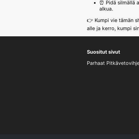
⏰ Pidä silmällä 
alkua.
👉 Kumpi vie tämän s
alle ja kerro, kumpi s
Suositut sivut
Parhaat Pitkävetovihj