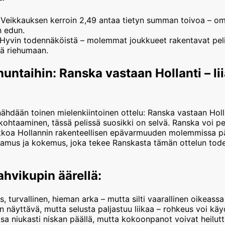
Veikkauksen kerroin 2,49 antaa tietyn summan toivoa – oma
n edun.
Hyvin todennäköistä – molemmat joukkueet rakentavat peliä
tä riehumaan.
untaihin: Ranska vastaan Hollanti – li
ähdään toinen mielenkiintoinen ottelu: Ranska vastaan Holla
n kohtaaminen, tässä pelissä suosikki on selvä. Ranska voi 
rikkoa Hollannin rakenteellisen epävarmuuden molemmissa p
ttamus ja kokemus, joka tekee Ranskasta tämän ottelun to
hvikupin äärellä:
is, turvallinen, hieman arka – mutta silti vaarallinen oikeass
näyttävä, mutta selusta paljastuu liikaa – rohkeus voi käydä
a niukasti niskan päällä, mutta kokoonpanot voivat heilutt