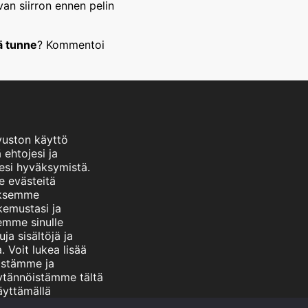
an siirron ennen pelin
vä tunne
? Kommentoi
vuston käyttö
 ehtojesi ja
esi hyväksymistä.
 evästeitä
aksemme
emustasi ja
emme sinulle
ja sisältöjä ja
. Voit lukea lisää
istämme ja
ytännöistämme tältä
Käyttämällä
mme hyväksyt nämä