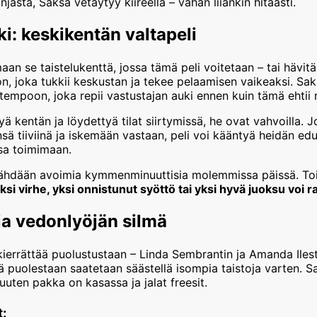
jasta, Saksa vetäytyy kiireellä – vähän liiankin hitaasti.
i: keskikentän valtapeli
aan se taistelukenttä, jossa tämä peli voitetaan – tai hävitää
n, joka tukkii keskustan ja tekee pelaamisen vaikeaksi. Sa
ii tempoon, joka repii vastustajan auki ennen kuin tämä ehtii
yä kentän ja löydettyä tilat siirtymissä, he ovat vahvoilla. 
ä tiiviinä ja iskemään vastaan, peli voi kääntyä heidän eduk
nsa toimimaan.
nähdään avoimia kymmenminuuttisia molemmissa päissä. Toi
ksi virhe, yksi onnistunut syöttö tai yksi hyvä juoksu voi r
a vedonlyöjän silmä
kierrättää puolustustaan – Linda Sembrantin ja Amanda Ilest
ä puolestaan saatetaan säästellä isompia taistoja varten. S
uten pakka on kasassa ja jalat freesit.
t: