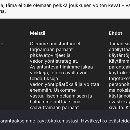
a, tämä ei tule olemaan pelkkä joukkueen voiton kevät – 
na.
Meistä
Ehdot
eet
Olemme omistautuneet
Tämän si
tarjoamaan parhaat
edellyttää
pitkävetovihjeet ja
käytäntöj
vedonlyöntistrategiat.
Käytämme
Asiantunteva tiimimme jakaa
paranta
vinkkejä, joiden avulla voit
käyttökok
tehdä fiksuja
tarjotaks
vedonlyöntipäätöksiä ja voittaa
personoitu
enemmän. Uskomme
mainoksia
vastuulliseen pelaamiseen ja
käytännö
haluamme auttaa sinua
evästekä
saavuttamaan parhaat
sivulta. 
mahdolliset tulokset.
sivustoa
ehdot.
parantaaksemme käyttökokemustasi. Hyväksytkö evästeide