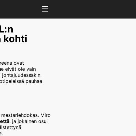
L:n
 kohti
iheena ovat
e eivät ole vain
ä johtajuudessakin.
otipeleissä pauhaa
a mestariehdokas. Miro
että
, ja jokainen osui
istettynä
e.