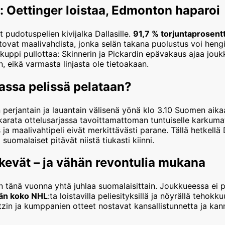
: Oettinger loistaa, Edmonton haparoi
t pudotuspelien kivijalka Dallasille.
91,7 % torjuntaprosentt
tovat maalivahdista, jonka selän takana puolustus voi heng
 kuppi pullottaa: Skinnerin ja Pickardin epävakaus ajaa jouk
, eikä varmasta linjasta ole tietoakaan.
assa pelissä pelataan?
 perjantain ja lauantain välisenä yönä klo 3.10 Suomen aika
 karata ottelusarjassa tavoittamattoman tuntuiselle karkumat
a maalivahtipeli eivät merkittävästi parane. Tällä hetkellä D
suomalaiset pitävät niistä tiukasti kiinni.
 kevät – ja vähän revontulia mukana
on tänä vuonna yhtä juhlaa suomalaisittain. Joukkueessa ei 
ään koko NHL
:ta loistavilla peliesityksillä ja nöyrällä tehokk
zin ja kumppanien otteet nostavat kansallistunnetta ja kann