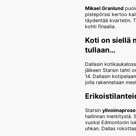
Mikael Granlund
puole
pistepörssi kertoo ka
täydentää kvartetin. 
kohti finaalia.
Koti on siellä 
tullaan…
Dallasin kotikaukalos
jälkeen Starsin tahti 
14. Dallasin kotipelaa
jolla rakennetaan mes
Erikoistilant
Starsin
ylivoimaprose
hallinnan merkitystä.
vuoksi Edmontonin luk
uhkan. Dallas rokottaa