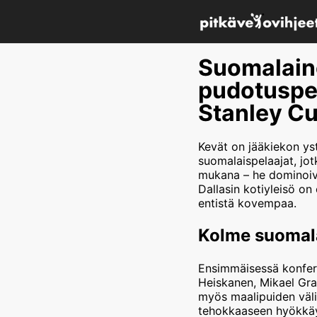
Suomalain
pudotuspel
Stanley Cu
Kevät on jääkiekon yst
suomalaispelaajat, jot
mukana – he dominoivat
Dallasin kotiyleisö on
entistä kovempaa.
Kolme suomala
Ensimmäisessä konfere
Heiskanen, Mikael Gra
myös maalipuiden väli
tehokkaaseen hyökkäy