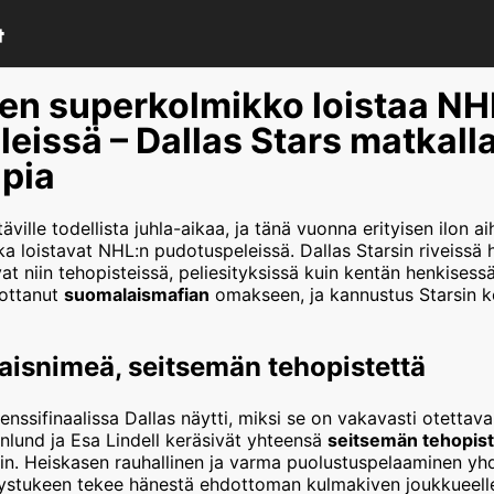
en superkolmikko loistaa NH
eissä – Dallas Stars matkalla
pia
äville todellista juhla-aikaa, ja tänä vuonna erityisen ilon a
ka loistavat NHL:n pudotuspeleissä. Dallas Starsin riveissä h
 niin tehopisteissä, peliesityksissä kuin kentän henkisess
 ottanut
suomalaismafian
omakseen, ja kannustus Starsin k
isnimeä, seitsemän tehopistettä
nssifinaalissa Dallas näytti, miksi se on vakavasti otettav
nlund ja Esa Lindell keräsivät yhteensä
seitsemän tehopist
in. Heiskasen rauhallinen ja varma puolustuspelaaminen yhd
stukeen tekee hänestä ehdottoman kulmakiven joukkueell