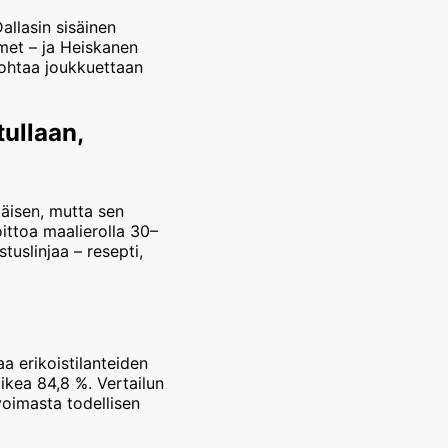
allasin sisäinen
met – ja Heiskanen
johtaa joukkuettaan
tullaan,
äisen, mutta sen
oittoa maalierolla 30–
uslinjaa – resepti,
a erikoistilanteiden
ikea 84,8 %. Vertailun
voimasta todellisen