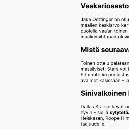
Veskariosasto
Jake Oettinger on ollu
maalien keskiarvo ker
puolella vaa’an toinen
maalinvaihtopäätöksiin
Mistä seuraav
Toinen ottelu pelataan
massiiviset. Stars voi
Edmontonin puolustus j
avaimet käsissään – ja 
Sinivalkoinen
Dallas Starsin kevät 
hyvin – siellä
sytytet
Heiskasen, Roope Hint
taajuudelle.