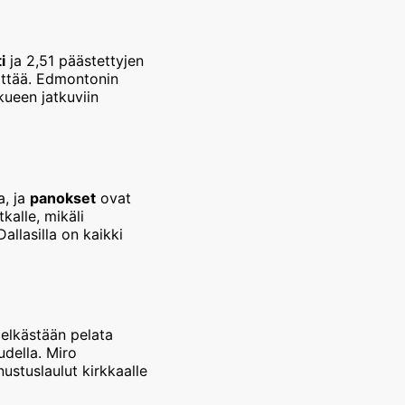
i
ja 2,51 päästettyjen
ittää. Edmontonin
kueen jatkuviin
a, ja
panokset
ovat
kalle, mikäli
allasilla on kaikki
pelkästään pelata
uudella. Miro
ustuslaulut kirkkaalle