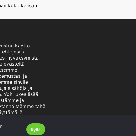
vaan koko kansan
vuston käyttö
 ehtojesi ja
esi hyväksymistä.
 evästeitä
aksemme
emustasi ja
emme sinulle
ja sisältöjä ja
. Voit lukea lisää
istämme ja
ytännöistämme tältä
Käyttämällä
mme hyväksyt nämä
n
Kyllä