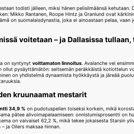
staan todisti jälleen, miksi hänen pelisilmäänsä kehutaan. D
iken: Mikko Rantanen, Roope Hintz ja Granlund ovat kärkini
Tämä on suomalaisdynastia, joka ei ainoastaan pelaa, vaan 
missä voitetaan – ja Dallasissa tullaan, 
sa on syntynyt
voittamaton linnoitus
. Avalanche vei ensimm
on ollut pysäyttämätön: seitsemän peräkkäistä kotiottelun v
minen on yhdistelmä dynaamista hyökkäystä ja järeää puolust
taruuksia.
eiden kruunaamat mestarit
ntti 34,9 %
on pudotuspelien toiseksi korkein, mikä korosta
 Sama pätee alivoimapelaamiseen: onnistumisprosentti on hu
ema on vaivaiset 62,2 %, mikä tekee jokaisesta Starsin yli
 – ja Oilers maksaa hinnan.