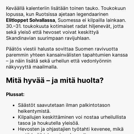
Keväällä kalenteriin lisätään toinen tauko. Toukokuun
lopussa, kun Ruotsissa ajetaan legendaarinen
Elitloppet Solvallassa
, Suomessa ei kilpailla lainkaan.
30.–31. toukokuuta kotimaiset radat hiljenevät, jotta
sekä yleisö että hevoset voivat keskittyä
Skandinavian suurimpaan ravijuhlaan.
Päätös viestii halusta sovittaa Suomen ravivuotta
paremmin yhteen kansainvälisten tapahtumien kanssa
– ja näin lisätä sekä urheilun että vedonlyönnin
näkyvyyttä maailmalla.
Mitä hyvää – ja mitä huolta?
Plussat:
Säästöt saavutetaan ilman palkintotason
heikentymistä.
Kilpailujen keskittäminen voi nostaa urheilullista
tasoa ja houkutella yleisöä.
Hevosten ja ohjastajien työtahti kevenee, mikä