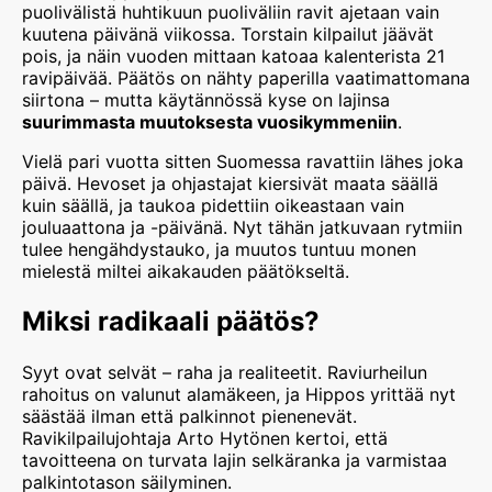
puolivälistä huhtikuun puoliväliin ravit ajetaan vain
kuutena päivänä viikossa. Torstain kilpailut jäävät
pois, ja näin vuoden mittaan katoaa kalenterista 21
ravipäivää. Päätös on nähty paperilla vaatimattomana
siirtona – mutta käytännössä kyse on lajinsa
suurimmasta muutoksesta vuosikymmeniin
.
Vielä pari vuotta sitten Suomessa ravattiin lähes joka
päivä. Hevoset ja ohjastajat kiersivät maata säällä
kuin säällä, ja taukoa pidettiin oikeastaan vain
jouluaattona ja -päivänä. Nyt tähän jatkuvaan rytmiin
tulee hengähdystauko, ja muutos tuntuu monen
mielestä miltei aikakauden päätökseltä.
Miksi radikaali päätös?
Syyt ovat selvät – raha ja realiteetit. Raviurheilun
rahoitus on valunut alamäkeen, ja Hippos yrittää nyt
säästää ilman että palkinnot pienenevät.
Ravikilpailujohtaja Arto Hytönen kertoi, että
tavoitteena on turvata lajin selkäranka ja varmistaa
palkintotason säilyminen.