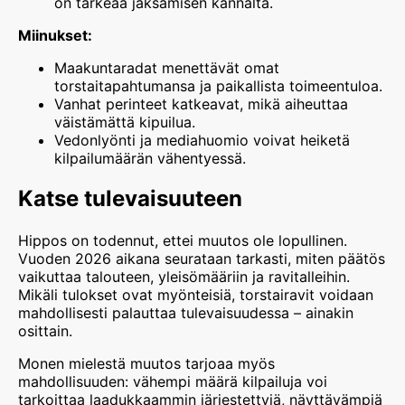
on tärkeää jaksamisen kannalta.
Miinukset:
Maakuntaradat menettävät omat
torstaitapahtumansa ja paikallista toimeentuloa.
Vanhat perinteet katkeavat, mikä aiheuttaa
väistämättä kipuilua.
Vedonlyönti ja mediahuomio voivat heiketä
kilpailumäärän vähentyessä.
Katse tulevaisuuteen
Hippos on todennut, ettei muutos ole lopullinen.
Vuoden 2026 aikana seurataan tarkasti, miten päätös
vaikuttaa talouteen, yleisömääriin ja ravitalleihin.
Mikäli tulokset ovat myönteisiä, torstairavit voidaan
mahdollisesti palauttaa tulevaisuudessa – ainakin
osittain.
Monen mielestä muutos tarjoaa myös
mahdollisuuden: vähempi määrä kilpailuja voi
tarkoittaa laadukkaammin järjestettyjä, näyttävämpiä