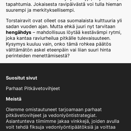
tapahtumia. Jokaisesta ravipäivästä voi tulla hieman
suurempi ja merkityksellisempi.
Torstairavit ovat olleet osa suomalaista kulttuuria yli
sadan vuoden ajan. Mutta ehkä juuri nyt tarvitaan
hengähdys
– mahdollisuus löytää kestävämpi rytmi,
joka kantaa raviurheilua pitkälle tulevaisuuteen.
Kysymys kuuluu vain, onko tämä rohkea päätös
välttämätön askel eteenpäin vai liian suuri hinta
perinteiden menettämisestä?
Suositut sivut
Parhaat Pitkävetovihjeet
Meistä
Olemme omistautuneet tarjoamaan parhaat
pitkävetovihjeet ja vedonlyöntistrategiat.
Asiantunteva tiimimme jakaa vinkkejä, joiden avulla
voit tehdä fiksuja vedonlyöntipäätöksiä ja voittaa