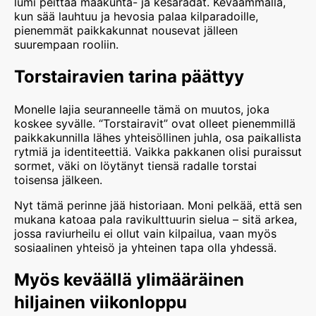
lumi peittää maakunta- ja kesäradat. Keväämmällä,
kun sää lauhtuu ja hevosia palaa kilparadoille,
pienemmät paikkakunnat nousevat jälleen
suurempaan rooliin.
Torstairavien tarina päättyy
Monelle lajia seuranneelle tämä on muutos, joka
koskee syvälle. “Torstairavit” ovat olleet pienemmillä
paikkakunnilla lähes yhteisöllinen juhla, osa paikallista
rytmiä ja identiteettiä. Vaikka pakkanen olisi puraissut
sormet, väki on löytänyt tiensä radalle torstai
toisensa jälkeen.
Nyt tämä perinne jää historiaan. Moni pelkää, että sen
mukana katoaa pala ravikulttuurin sielua – sitä arkea,
jossa raviurheilu ei ollut vain kilpailua, vaan myös
sosiaalinen yhteisö ja yhteinen tapa olla yhdessä.
Myös keväällä ylimääräinen
hiljainen viikonloppu