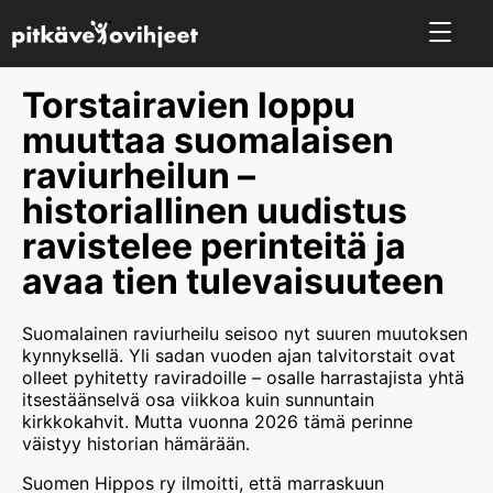
Torstairavien loppu
muuttaa suomalaisen
raviurheilun –
historiallinen uudistus
ravistelee perinteitä ja
avaa tien tulevaisuuteen
Suomalainen raviurheilu seisoo nyt suuren muutoksen
kynnyksellä. Yli sadan vuoden ajan talvitorstait ovat
olleet pyhitetty raviradoille – osalle harrastajista yhtä
itsestäänselvä osa viikkoa kuin sunnuntain
kirkkokahvit. Mutta vuonna 2026 tämä perinne
väistyy historian hämärään.
Suomen Hippos ry ilmoitti, että marraskuun