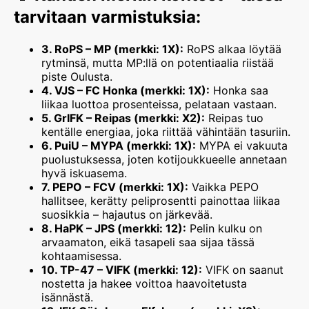
tarvitaan varmistuksia:
3. RoPS – MP (merkki: 1X):
RoPS alkaa löytää
rytminsä, mutta MP:llä on potentiaalia riistää
piste Oulusta.
4. VJS – FC Honka (merkki: 1X):
Honka saa
liikaa luottoa prosenteissa, pelataan vastaan.
5. GrIFK – Reipas (merkki: X2):
Reipas tuo
kentälle energiaa, joka riittää vähintään tasuriin.
6. PuiU – MYPA (merkki: 1X):
MYPA ei vakuuta
puolustuksessa, joten kotijoukkueelle annetaan
hyvä iskuasema.
7. PEPO – FCV (merkki: 1X):
Vaikka PEPO
hallitsee, kerätty peliprosentti painottaa liikaa
suosikkia – hajautus on järkevää.
8. HaPK – JPS (merkki: 12):
Pelin kulku on
arvaamaton, eikä tasapeli saa sijaa tässä
kohtaamisessa.
10. TP-47 – VIFK (merkki: 12):
VIFK on saanut
nostetta ja hakee voittoa haavoitetusta
isännästä.