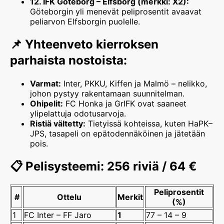
12. IFK Göteborg – Elfsborg (merkki: X2):
Göteborgin yli menevät peliprosentit avaavat
peliarvon Elfsborgin puolelle.
📌 Yhteenveto kierroksen
parhaista nostoista:
Varmat:
Inter, PKKU, Kiffen ja Malmö – nelikko,
johon pystyy rakentamaan suunnitelman.
Ohipelit:
FC Honka ja GrIFK ovat saaneet
ylipelattuja odotusarvoja.
Ristiä vältetty:
Tietyissä kohteissa, kuten HaPK–
JPS, tasapeli on epätodennäköinen ja jätetään
pois.
📋 Pelisysteemi: 256 riviä / 64 €
Peliprosentit
#
Ottelu
Merkit
(%)
1
FC Inter – FF Jaro
1
77 – 14 – 9