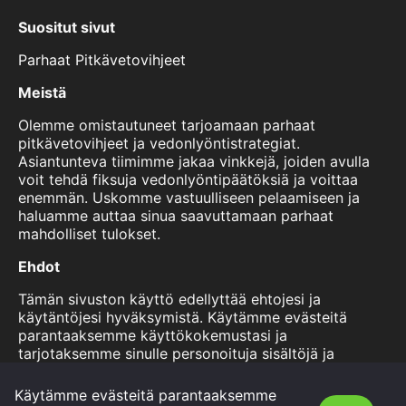
Suositut sivut
Parhaat Pitkävetovihjeet
Meistä
Olemme omistautuneet tarjoamaan parhaat
pitkävetovihjeet ja vedonlyöntistrategiat.
Asiantunteva tiimimme jakaa vinkkejä, joiden avulla
voit tehdä fiksuja vedonlyöntipäätöksiä ja voittaa
enemmän. Uskomme vastuulliseen pelaamiseen ja
haluamme auttaa sinua saavuttamaan parhaat
mahdolliset tulokset.
Ehdot
Tämän sivuston käyttö edellyttää ehtojesi ja
käytäntöjesi hyväksymistä. Käytämme evästeitä
parantaaksemme käyttökokemustasi ja
tarjotaksemme sinulle personoituja sisältöjä ja
mainoksia. Voit lukea lisää käytännöistämme ja
evästekäytännöistämme tältä sivulta. Käyttämällä
Käytämme evästeitä parantaaksemme