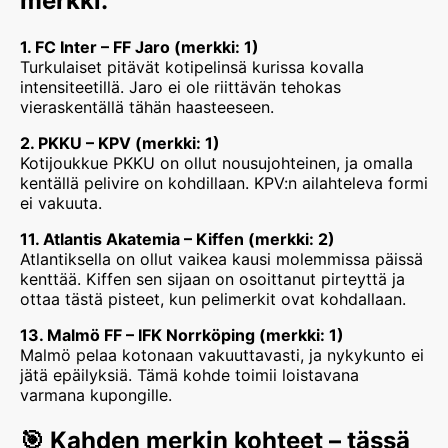
merkki:
1. FC Inter – FF Jaro (merkki: 1)
Turkulaiset pitävät kotipelinsä kurissa kovalla
intensiteetillä. Jaro ei ole riittävän tehokas
vieraskentällä tähän haasteeseen.
2. PKKU – KPV (merkki: 1)
Kotijoukkue PKKU on ollut nousujohteinen, ja omalla
kentällä pelivire on kohdillaan. KPV:n ailahteleva formi
ei vakuuta.
11. Atlantis Akatemia – Kiffen (merkki: 2)
Atlantiksella on ollut vaikea kausi molemmissa päissä
kenttää. Kiffen sen sijaan on osoittanut pirteyttä ja
ottaa tästä pisteet, kun pelimerkit ovat kohdallaan.
13. Malmö FF – IFK Norrköping (merkki: 1)
Malmö pelaa kotonaan vakuuttavasti, ja nykykunto ei
jätä epäilyksiä. Tämä kohde toimii loistavana
varmana kupongille.
🎯 Kahden merkin kohteet – tässä