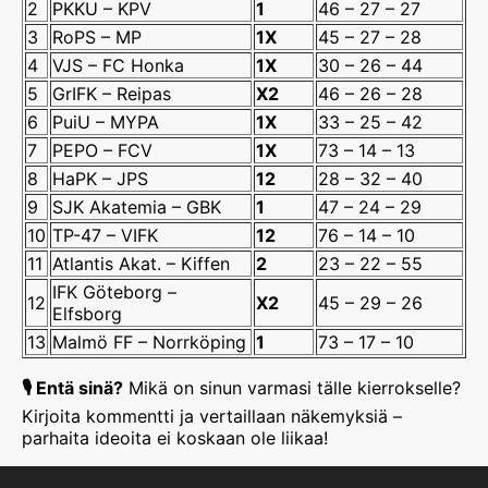
2
PKKU – KPV
1
46 – 27 – 27
3
RoPS – MP
1X
45 – 27 – 28
4
VJS – FC Honka
1X
30 – 26 – 44
5
GrIFK – Reipas
X2
46 – 26 – 28
6
PuiU – MYPA
1X
33 – 25 – 42
7
PEPO – FCV
1X
73 – 14 – 13
8
HaPK – JPS
12
28 – 32 – 40
9
SJK Akatemia – GBK
1
47 – 24 – 29
10
TP-47 – VIFK
12
76 – 14 – 10
11
Atlantis Akat. – Kiffen
2
23 – 22 – 55
IFK Göteborg –
12
X2
45 – 29 – 26
Elfsborg
13
Malmö FF – Norrköping
1
73 – 17 – 10
🎙️ Entä sinä?
Mikä on sinun varmasi tälle kierrokselle?
Kirjoita kommentti ja vertaillaan näkemyksiä –
parhaita ideoita ei koskaan ole liikaa!