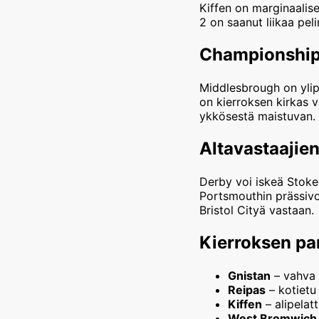
Kiffen on marginaalises
2 on saanut liikaa pe
Championship
Middlesbrough on ylip
on kierroksen kirkas 
ykkösestä maistuvan. N
Altavastaajie
Derby voi iskeä Stokee
Portsmouthin prässivoi
Bristol Cityä vastaan.
Kierroksen pa
Gnistan
– vahva v
Reipas
– kotietu
Kiffen
– alipelat
West Bromwich 