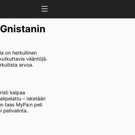
 Gnistanin
la on herkullinen
utkuttavia vääntöjä.
kullista arvoa.
risti kelpaa
lipelattu – isketään
un taas MyPa:n peli
pelivalinta.