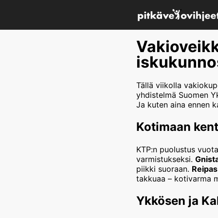
Vakioveikk
iskukunno
Tällä viikolla vakiokup
yhdistelmä Suomen Yk
Ja kuten aina ennen k
Kotimaan kent
KTP:n puolustus vuotaa
varmistukseksi.
Gnist
piikki suoraan.
Reipas
takkuaa – kotivarma m
Ykkösen ja Ka