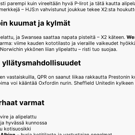
ti parempi kuin vireeltään hyvä P-Iirot ja tätä kautta alipela
limerkkejä – HJS:n vahvistunut joukkue tekee X2:sta houkutt
in kuumat ja kylmät
elattu, ja Swansea saattaa napata pisteitä – X2 käteen.
Wes
varma: viime kauden kototilasto ja vieraille vaikeudet hyök
orwichin ykkönen liian ylipelattu – risti tuo suojaa.
n yllätysmahdollisuudet
n vastaiskuilla, QPR on saanut liikaa rakkautta Prestonin k
ma voi kääntää Oxfordin nurin. Sheffield Unitedin kylkeen 
rhaat varmat
ire ja alipelattu
 ja hyvässä kunnossa
tu kotisuosikki
Albion
– hurja kotitilasto ja vastustajan ongelmat