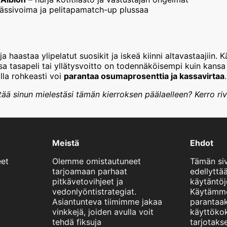
ässivoima ja pelitapamatch-up plussaa
a haastaa ylipelatut suosikit ja iskeä kiinni altavastaajiin. 
joissa tasapeli tai yllätysvoitto on todennäköisempi kuin kan
alla rohkeasti voi
parantaa osumaprosenttia ja kassavirtaa
.
ää sinun mielestäsi tämän kierroksen päälaelleen? Kerro rivis
Meistä
Ehdot
eet
Olemme omistautuneet
Tämän si
tarjoamaan parhaat
edellyttää
pitkävetovihjeet ja
käytäntöj
vedonlyöntistrategiat.
Käytämme
Asiantunteva tiimimme jakaa
paranta
vinkkejä, joiden avulla voit
käyttökok
tehdä fiksuja
tarjotaks