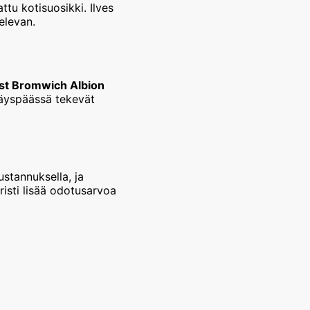
ttu kotisuosikki. Ilves
elevan.
t Bromwich Albion
käyspäässä tekevät
ustannuksella, ja
risti lisää odotusarvoa