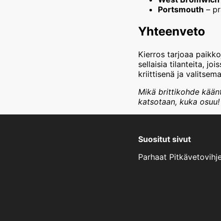
Portsmouth
– pr
Yhteenveto
Kierros tarjoaa paikkoj
sellaisia tilanteita, 
kriittisenä ja valitsem
Mikä brittikohde käänt
katsotaan, kuka osuu!
Suositut sivut
Parhaat Pitkävetovihj