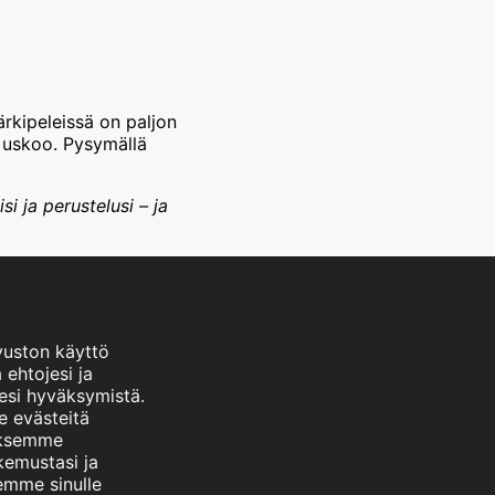
Kärkipeleissä on paljon
sa uskoo. Pysymällä
i ja perustelusi – ja
vuston käyttö
 ehtojesi ja
esi hyväksymistä.
 evästeitä
aksemme
emustasi ja
emme sinulle