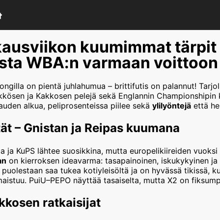
ausviikon kuumimmat tärpit
sta WBA:n varmaan voittoon
ongilla on pientä juhlahumua – brittifutis on palannut! Tarjol
kösen ja Kakkosen pelejä sekä Englannin Championshipin k
auden alkua, peliprosenteissa piilee sekä
ylilyöntejä
että her
ät – Gnistan ja Reipas kuumana
 ja KuPS lähtee suosikkina, mutta europelikiireiden vuoksi 
an
on kierroksen ideavarma: tasapainoinen, iskukykyinen ja a
puolestaan saa tukea kotiyleisöltä ja on hyvässä tikissä, k
aistuu. PuiU–PEPO näyttää tasaiselta, mutta X2 on fiksumpi 
kkosen ratkaisijat