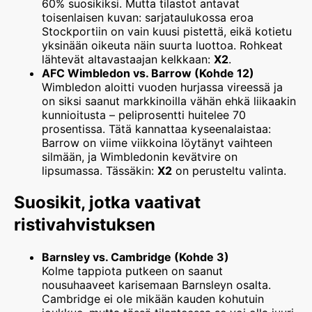
60% suosikiksi. Mutta tilastot antavat
toisenlaisen kuvan: sarjataulukossa eroa
Stockportiin on vain kuusi pistettä, eikä kotietu
yksinään oikeuta näin suurta luottoa. Rohkeat
lähtevät altavastaajan kelkkaan:
X2
.
AFC Wimbledon vs. Barrow (Kohde 12)
Wimbledon aloitti vuoden hurjassa vireessä ja
on siksi saanut markkinoilla vähän ehkä liikaakin
kunnioitusta – peliprosentti huitelee 70
prosentissa. Tätä kannattaa kyseenalaistaa:
Barrow on viime viikkoina löytänyt vaihteen
silmään, ja Wimbledonin kevätvire on
lipsumassa. Tässäkin:
X2
on perusteltu valinta.
Suosikit, jotka vaativat
ristivahvistuksen
Barnsley vs. Cambridge (Kohde 3)
Kolme tappiota putkeen on saanut
nousuhaaveet karisemaan Barnsleyn osalta.
Cambridge ei ole mikään kauden kohutuin