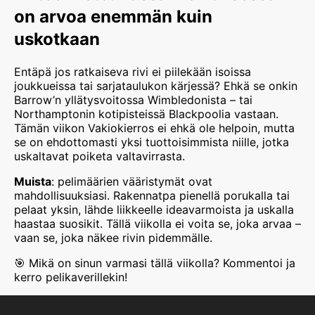
on arvoa enemmän kuin
uskotkaan
Entäpä jos ratkaiseva rivi ei piilekään isoissa
joukkueissa tai sarjataulukon kärjessä? Ehkä se onkin
Barrow’n yllätysvoitossa Wimbledonista – tai
Northamptonin kotipisteissä Blackpoolia vastaan.
Tämän viikon Vakiokierros ei ehkä ole helpoin, mutta
se on ehdottomasti yksi tuottoisimmista niille, jotka
uskaltavat poiketa valtavirrasta.
Muista
: pelimäärien vääristymät ovat
mahdollisuuksiasi. Rakennatpa pienellä porukalla tai
pelaat yksin, lähde liikkeelle ideavarmoista ja uskalla
haastaa suosikit. Tällä viikolla ei voita se, joka arvaa –
vaan se, joka näkee rivin pidemmälle.
🎯 Mikä on sinun varmasi tällä viikolla? Kommentoi ja
kerro pelikaverillekin!