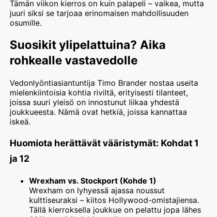
Tämän viikon kierros on kuin palapeli – vaikea, mutta
juuri siksi se tarjoaa erinomaisen mahdollisuuden
osumille.
Suosikit ylipelattuina? Aika
rohkealle vastavedolle
Vedonlyöntiasiantuntija Timo Brander nostaa useita
mielenkiintoisia kohtia riviltä, erityisesti tilanteet,
joissa suuri yleisö on innostunut liikaa yhdestä
joukkueesta. Nämä ovat hetkiä, joissa kannattaa
iskeä.
Huomiota herättävät vääristymät: Kohdat 1
ja 12
Wrexham vs. Stockport (Kohde 1)
Wrexham on lyhyessä ajassa noussut
kulttiseuraksi – kiitos Hollywood-omistajiensa.
Tällä kierroksella joukkue on pelattu jopa lähes