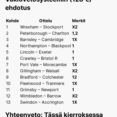
ehdotus
Kohde
Ottelu
Merkit
1
Wrexham – Stockport
X2
2
Peterborough – Charlton
1,2
3
Barnsley – Cambridge
1X
4
Northampton – Blackpool
1
5
Lincoln – Exeter
1
6
Crawley – Bristol R
1
7
Port Vale – Morecambe
1X
8
Gillingham – Walsall
X2
9
Bradford – Colchester
12
10
Fleetwood – Tranmere
1X
11
Grimsby – Newport
1
12
Wimbledon – Barrow
X2
13
Swindon – Accrington
1X
Yhteenveto: Tässä kierroksessa