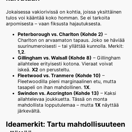
Jokaisessa vakiorivissä on kohtia, joissa yksittäinen
tulos voi kääntää koko homman. Se ei tarkoita
arpomisesta – vaan fiksusta hajautuksesta.
Peterborough vs. Charlton (Kohde 2)
–
Charlton on arvaamaton tapaus. Joko se häviää
suurinumeroisesti – tai yllättää kunnolla. Merkit:
1,2
.
Gillingham vs. Walsall (Kohde 8)
– Gillingham
ailahtelee erityisesti kotona. Vieraat voivat
iskeä.
X2
on perusteltu.
Fleetwood vs. Tranmere (Kohde 10)
–
Fleetwoodilla pieni marginaalinen etu, mutta
tasapeli on ihan mahdollinen.
1X
.
Swindon vs. Accrington (Kohde 13)
– Kaksi
ailahtelevaa joukkuetta. Tässä on monta
mahdollista lopputulemaa – mutta
1X
näyttää
järkevältä.
Ideamerkit: Tartu mahdollisuuteen