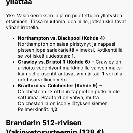
yllättää
Yksi Vakiokierroksen iloja on piilotettujen yllätysten
etsiminen. Tässä muutama idea niille, jotka uskaltavat
vähän irrotella.
Northampton vs. Blackpool (Kohde 4)
–
Northampton on salaa piristynyt ja nappasi
pisteen jopa sarjakärjeltä viimeksi. Kotikentällä
se voi iskeä uudestaan:
1
.
Crawley vs. Bristol R (Kohde 6)
– Crawley on
arvioitu vedonlyöntimarkkinoilla vahvemmaksi
kuin peliprosentit antavat ymmärtää.
1
voi olla
odotusarvollinen veto.
Bradford vs. Colchester (Kohde 9)
–
Colchesterin 13 ottelun tappioton putki ei ole
sattumaa. Bradford on vahva, mutta
Colchesterilla on ison yllätyksen siemen.
Pelimerkinnät:
1,2
.
Branderin 512-rivisen
Vakiovetosysteemin (128 €)