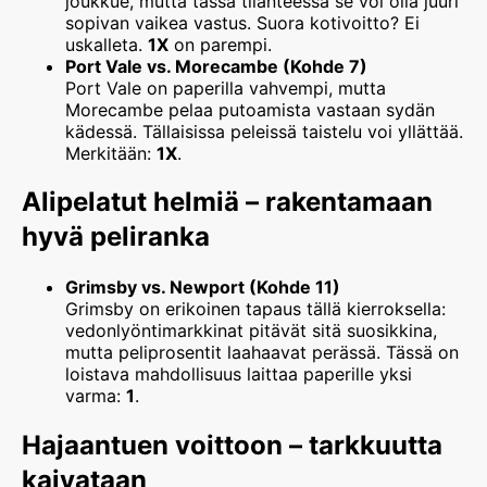
joukkue, mutta tässä tilanteessa se voi olla juuri
sopivan vaikea vastus. Suora kotivoitto? Ei
uskalleta.
1X
on parempi.
Port Vale vs. Morecambe (Kohde 7)
Port Vale on paperilla vahvempi, mutta
Morecambe pelaa putoamista vastaan sydän
kädessä. Tällaisissa peleissä taistelu voi yllättää.
Merkitään:
1X
.
Alipelatut helmiä – rakentamaan
hyvä peliranka
Grimsby vs. Newport (Kohde 11)
Grimsby on erikoinen tapaus tällä kierroksella:
vedonlyöntimarkkinat pitävät sitä suosikkina,
mutta peliprosentit laahaavat perässä. Tässä on
loistava mahdollisuus laittaa paperille yksi
varma:
1
.
Hajaantuen voittoon – tarkkuutta
kaivataan