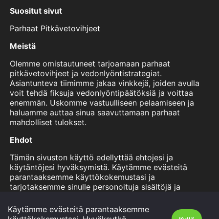
Suositut sivut
Parhaat Pitkävetovihjeet
Meistä
Olemme omistautuneet tarjoamaan parhaat
pitkävetovihjeet ja vedonlyöntistrategiat.
Asiantunteva tiimimme jakaa vinkkejä, joiden avulla
voit tehdä fiksuja vedonlyöntipäätöksiä ja voittaa
enemmän. Uskomme vastuulliseen pelaamiseen ja
haluamme auttaa sinua saavuttamaan parhaat
mahdolliset tulokset.
Ehdot
Tämän sivuston käyttö edellyttää ehtojesi ja
käytäntöjesi hyväksymistä. Käytämme evästeitä
parantaaksemme käyttökokemustasi ja
tarjotaksemme sinulle personoituja sisältöjä ja
mainoksia. Voit lukea lisää käytännöistämme ja
evästekäytännöistämme tältä sivulta. Käyttämällä
Käytämme evästeitä parantaaksemme
sivustoamme hyväksyt nämä ehdot.