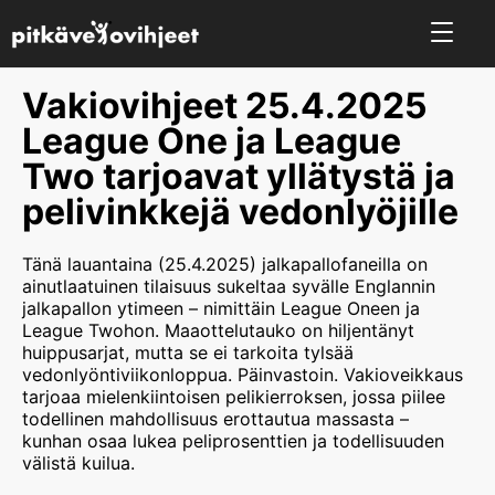
Vakiovihjeet 25.4.2025
League One ja League
Two tarjoavat yllätystä ja
pelivinkkejä vedonlyöjille
Tänä lauantaina (25.4.2025) jalkapallofaneilla on
ainutlaatuinen tilaisuus sukeltaa syvälle Englannin
jalkapallon ytimeen – nimittäin League Oneen ja
League Twohon. Maaottelutauko on hiljentänyt
huippusarjat, mutta se ei tarkoita tylsää
vedonlyöntiviikonloppua. Päinvastoin. Vakioveikkaus
tarjoaa mielenkiintoisen pelikierroksen, jossa piilee
todellinen mahdollisuus erottautua massasta –
kunhan osaa lukea peliprosenttien ja todellisuuden
välistä kuilua.